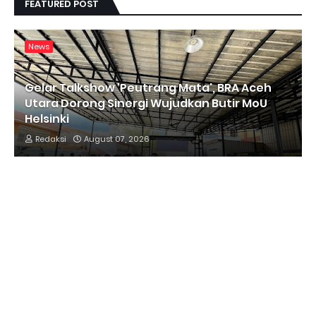
FEATURED POST
News
Gelar Talkshow 'Peutrang Mata', BRA Aceh
Utara Dorong Sinergi Wujudkan Butir MoU
Helsinki
Redaksi
August 07, 2026