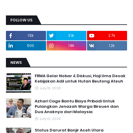
FOLLOW US
1.5k
3.1k
2.7k
500
1.8k
1.2k
NEWS
FRMA Gelar Nobar & Diskusi, Haji Uma Desak
Kebijakan Adil untuk Hutan Beutong Ateuh
July 19, 2026
Azhari Cage Bantu Biaya Pribadi Untuk
Pulangkan Jenazah Warga Bireuen dan
Dua Anaknya dari Malaysia
July 10, 2026
Status Darurat Banjir Aceh Utara