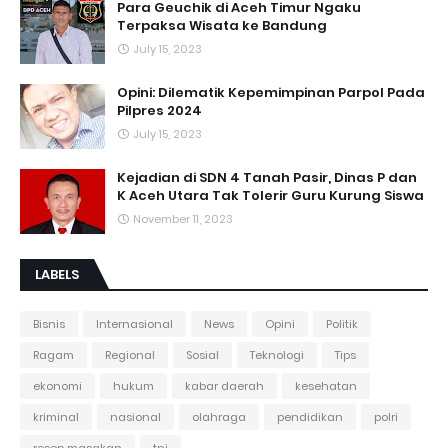
Para Geuchik di Aceh Timur Ngaku
Terpaksa Wisata ke Bandung
July 15, 2023
Opini: Dilematik Kepemimpinan Parpol Pada
Pilpres 2024
July 15, 2023
Kejadian di SDN 4 Tanah Pasir, Dinas P dan
K Aceh Utara Tak Tolerir Guru Kurung Siswa
November 11, 2023
LABELS
Bisnis
Internasional
News
Opini
Politik
Ragam
Regional
Sosial
Teknologi
Tips
ekonomi
hukum
kabar daerah
kesehatan
kriminal
nasional
olahraga
pendidikan
polri