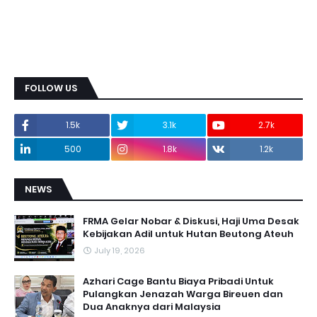
FOLLOW US
1.5k
3.1k
2.7k
500
1.8k
1.2k
NEWS
FRMA Gelar Nobar & Diskusi, Haji Uma Desak
Kebijakan Adil untuk Hutan Beutong Ateuh
July 19, 2026
Azhari Cage Bantu Biaya Pribadi Untuk
Pulangkan Jenazah Warga Bireuen dan
Dua Anaknya dari Malaysia