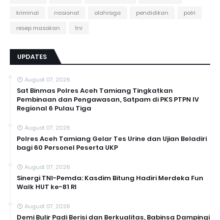
kriminal
nasional
olahraga
pendidikan
polri
resep masakan
tni
UPDATES
August 07, 2026
Sat Binmas Polres Aceh Tamiang Tingkatkan
Pembinaan dan Pengawasan, Satpam di PKS PTPN IV
Regional 6 Pulau Tiga
August 07, 2026
Polres Aceh Tamiang Gelar Tes Urine dan Ujian Beladiri
bagi 60 Personel Peserta UKP
August 07, 2026
Sinergi TNI-Pemda: Kasdim Bitung Hadiri Merdeka Fun
Walk HUT ke-81 RI
August 07, 2026
Demi Bulir Padi Berisi dan Berkualitas, Babinsa Dampingi