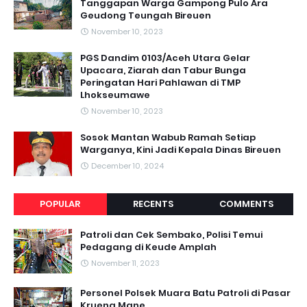
Tanggapan Warga Gampong Pulo Ara
Geudong Teungah Bireuen
November 10, 2023
PGS Dandim 0103/Aceh Utara Gelar
Upacara, Ziarah dan Tabur Bunga
Peringatan Hari Pahlawan di TMP
Lhokseumawe
November 10, 2023
Sosok Mantan Wabub Ramah Setiap
Warganya, Kini Jadi Kepala Dinas Bireuen
December 10, 2024
POPULAR
RECENTS
COMMENTS
Patroli dan Cek Sembako, Polisi Temui
Pedagang di Keude Amplah
November 11, 2023
Personel Polsek Muara Batu Patroli di Pasar
Krueng Mane