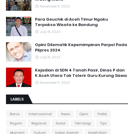
November 11, 2023
Para Geuchik di Aceh Timur Ngaku
Terpaksa Wisata ke Bandung
July 15, 2023
Opini: Dilematik Kepemimpinan Parpol Pada
Pilpres 2024
July 15, 2023
Kejadian di SDN 4 Tanah Pasir, Dinas P dan
K Aceh Utara Tak Tolerir Guru Kurung Siswa
November 11, 2023
LABELS
Bisnis
Internasional
News
Opini
Politik
Ragam
Regional
Sosial
Teknologi
Tips
ekonomi
hukum
kabar daerah
kesehatan