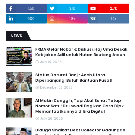
1.5k
3.1k
2.7k
500
1.8k
1.2k
NEWS
FRMA Gelar Nobar & Diskusi, Haji Uma Desak
Kebijakan Adil untuk Hutan Beutong Ateuh
July 19, 2026
Status Darurat Banjir Aceh Utara
Diperpanjang: Butuh Bantuan Pusat!
December 25, 2025
AI Makin Canggih, Tapi Akal Sehat Tetap
Nomor Satu! Dr. Iswadi Bagikan Cara Bijak
Memanfaatkannya di Era Digital
July 26, 2026
Diduga Sindikat Debt Collector Gadungan