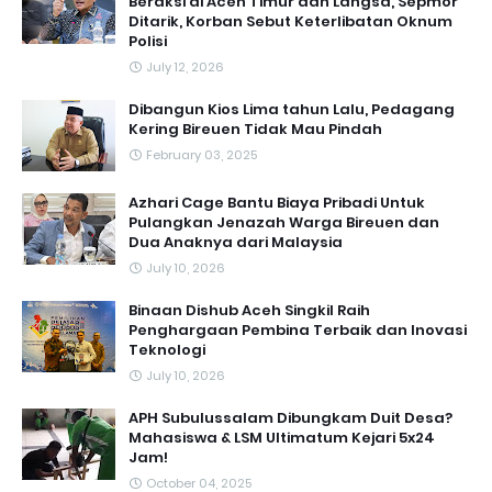
Beraksi di Aceh Timur dan Langsa, Sepmor
Ditarik, Korban Sebut Keterlibatan Oknum
Polisi
July 12, 2026
Dibangun Kios Lima tahun Lalu, Pedagang
Kering Bireuen Tidak Mau Pindah
February 03, 2025
Azhari Cage Bantu Biaya Pribadi Untuk
Pulangkan Jenazah Warga Bireuen dan
Dua Anaknya dari Malaysia
July 10, 2026
Binaan Dishub Aceh Singkil Raih
Penghargaan Pembina Terbaik dan Inovasi
Teknologi
July 10, 2026
APH Subulussalam Dibungkam Duit Desa?
Mahasiswa & LSM Ultimatum Kejari 5x24
Jam!
October 04, 2025