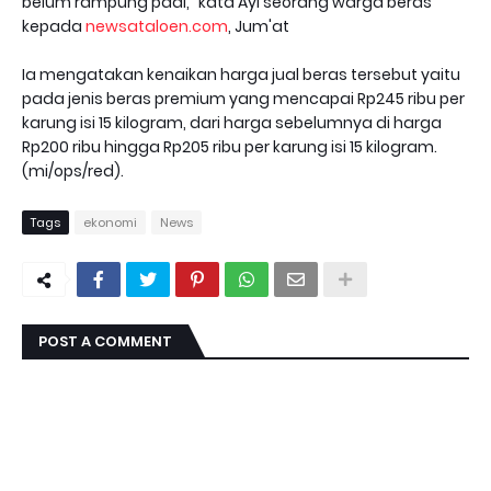
belum rampung padi,” kata Ayi seorang warga beras
kepada
newsataloen.com
, Jum'at
Ia mengatakan kenaikan harga jual beras tersebut yaitu
pada jenis beras premium yang mencapai Rp245 ribu per
karung isi 15 kilogram, dari harga sebelumnya di harga
Rp200 ribu hingga Rp205 ribu per karung isi 15 kilogram.
(mi/ops/red).
Tags
ekonomi
News
POST A COMMENT