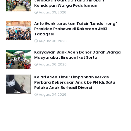
Jembatan Garuda Tahap III Ubah
Kehidupan Warga Pedalaman ‎
August 03, 2026
Anto Genk Luruskan Tafsir "Londo Ireng"
Presiden Prabowo di Rakercab JMSI
Tabagsel
August 06, 2026
Karyawan Bank Aceh Donor Darah,Warga
Masyarakat Bireuen Ikut Serta
August 06, 2026
Kejari Aceh Timur Limpahkan Berkas
Perkara Kekerasan Anak ke PN Idi, Satu
Pelaku Anak Berhasil Diversi
August 04, 2026