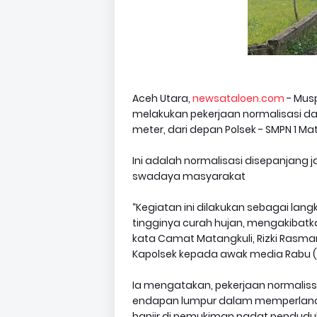
Aceh Utara,
newsataloen.com
- Musp
melakukan pekerjaan normalisasi d
meter, dari depan Polsek - SMPN 1 Mat
Ini adalah normalisasi disepanjang j
swadaya masyarakat
“Kegiatan ini dilakukan sebagai lan
tingginya curah hujan, mengakibatk
kata Camat Matangkuli, Rizki Rasman
Kapolsek kepada awak media Rabu (1
Ia mengatakan, pekerjaan normaliss
endapan lumpur dalam memperlanca
banjir di pemukiman padat pendudu