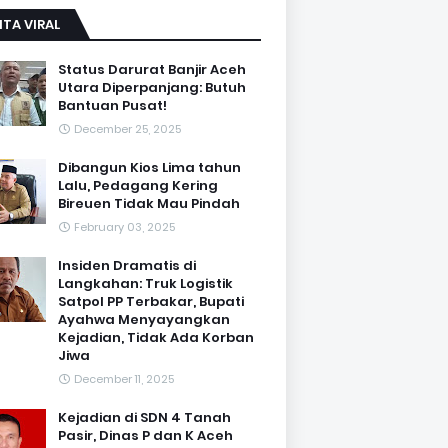
ITA VIRAL
Status Darurat Banjir Aceh
Utara Diperpanjang: Butuh
Bantuan Pusat!
December 25, 2025
Dibangun Kios Lima tahun
Lalu, Pedagang Kering
Bireuen Tidak Mau Pindah
February 03, 2025
Insiden Dramatis di
Langkahan: Truk Logistik
Satpol PP Terbakar, Bupati
Ayahwa Menyayangkan
Kejadian, Tidak Ada Korban
Jiwa
December 11, 2025
Kejadian di SDN 4 Tanah
Pasir, Dinas P dan K Aceh