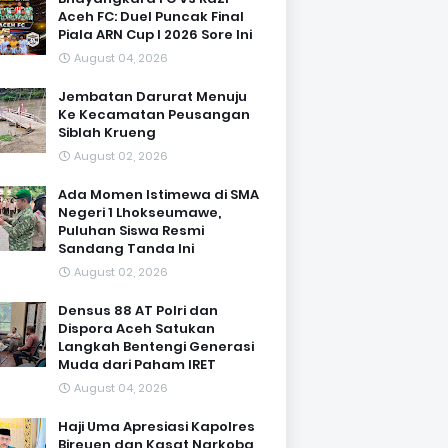
Aceh FC: Duel Puncak Final
Piala ARN Cup I 2026 Sore Ini
August 04, 2026
Jembatan Darurat Menuju
Ke Kecamatan Peusangan
Siblah Krueng
August 02, 2026
Ada Momen Istimewa di SMA
Negeri 1 Lhokseumawe,
Puluhan Siswa Resmi
Sandang Tanda Ini
August 02, 2026
Densus 88 AT Polri dan
Dispora Aceh Satukan
Langkah Bentengi Generasi
Muda dari Paham IRET
August 04, 2026
Haji Uma Apresiasi Kapolres
Bireuen dan Kasat Narkoba