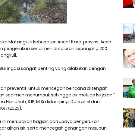
ika Matangkuli kabupaten Aceh Utara, provinsi Aceh
an pengerukan sendimen di saluran sepanjang 200
angkuli.
alur irigasi sangat penting yang dilakukan dengan
gkah preventif, untuk mencegah bencana di tengah
an sedimen menumpuk sehingga air meluap ke jalan,”
a Hanafiah, S.IP,.M.Si didampingi Danramil dan
6/7/2025).
i ini merupakan bagian dari upaya pengerukan
r aliran air, serta mencegah genangan maupun
k