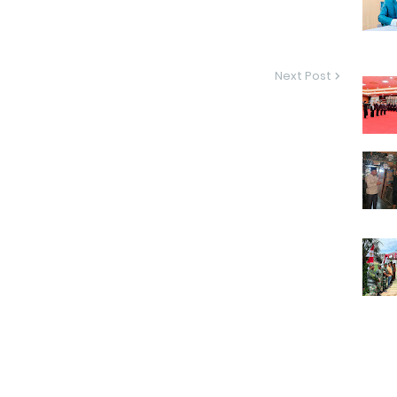
Next Post