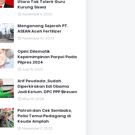
Utara Tak Tolerir Guru
Kurung Siswa
November 11, 2023
Mengenang Sejarah PT.
ASEAN Aceh Fertilizer
November 10, 2024
Opini: Dilematik
Kepemimpinan Parpol Pada
Pilpres 2024
July 15, 2023
Arif Peudada ,Sudah
Diperkirakan Edi Obama
Jadi Ketum. DPC PPP Bireuen
May 01, 2026
Patroli dan Cek Sembako,
Polisi Temui Pedagang di
Keude Amplah
November 11, 2023