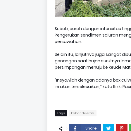
Sebab, curah dengan intensitas ting
Pengerukan sendimen saluran mengin
persawahan.
Selain itu, lanjutnya juga sangat di
genangan saat hujan surutnya lama.
persimpangan menuju ke keude Mata
“InsyaAllah dengan adanya box culv
ini akan terselesaikan,” kata Rizki R
Tags
kabar daerah
Share