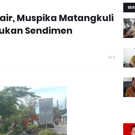
BER
air, Muspika Matangkuli
ukan Sendimen
0