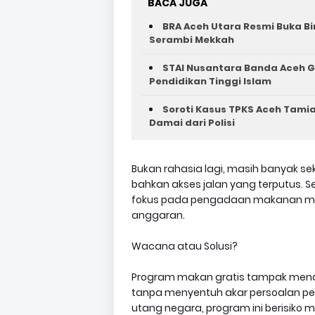
BACA JUGA
BRA Aceh Utara Resmi Buka B
Serambi Mekkah
STAI Nusantara Banda Aceh G
Pendidikan Tinggi Islam
Soroti Kasus TPKS Aceh Tamia
Damai dari Polisi
Bukan rahasia lagi, masih banyak sek
bahkan akses jalan yang terputus. Se
fokus pada pengadaan makanan mass
anggaran.
Wacana atau Solusi?
Program makan gratis tampak menarik
tanpa menyentuh akar persoalan pe
utang negara, program ini berisiko m