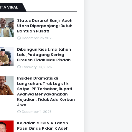
ITA VIRAL
Status Darurat Banjir Aceh
Utara Diperpanjang: Butuh
Bantuan Pusat!
December 25, 2025
Dibangun Kios Lima tahun
Lalu, Pedagang Kering
Bireuen Tidak Mau Pindah
February 03, 2025
Insiden Dramatis di
Langkahan: Truk Logistik
Satpol PP Terbakar, Bupati
Ayahwa Menyayangkan
Kejadian, Tidak Ada Korban
Jiwa
December 11, 2025
Kejadian di SDN 4 Tanah
Pasir, Dinas P dan K Aceh