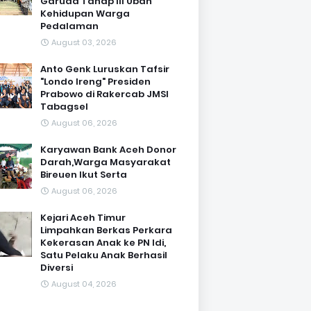
Garuda Tahap III Ubah
Kehidupan Warga
Pedalaman ‎
August 03, 2026
Anto Genk Luruskan Tafsir
"Londo Ireng" Presiden
Prabowo di Rakercab JMSI
Tabagsel
August 06, 2026
Karyawan Bank Aceh Donor
Darah,Warga Masyarakat
Bireuen Ikut Serta
August 06, 2026
Kejari Aceh Timur
Limpahkan Berkas Perkara
Kekerasan Anak ke PN Idi,
Satu Pelaku Anak Berhasil
Diversi
August 04, 2026