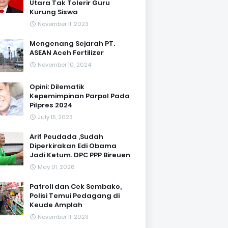
Utara Tak Tolerir Guru
Kurung Siswa
November 11, 2023
Mengenang Sejarah PT.
ASEAN Aceh Fertilizer
November 10, 2024
Opini: Dilematik
Kepemimpinan Parpol Pada
Pilpres 2024
July 15, 2023
Arif Peudada ,Sudah
Diperkirakan Edi Obama
Jadi Ketum. DPC PPP Bireuen
May 01, 2026
Patroli dan Cek Sembako,
Polisi Temui Pedagang di
Keude Amplah
November 11, 2023