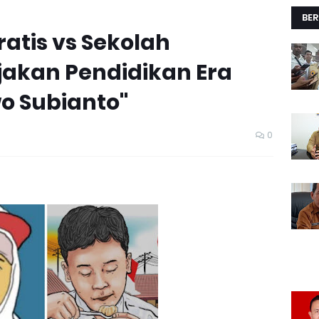
BER
atis vs Sekolah
jakan Pendidikan Era
o Subianto"
0