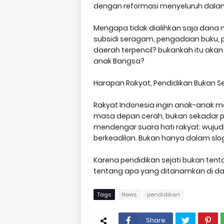
dengan reformasi menyeluruh dalam
Mengapa tidak dialihkan saja dana ma
subsidi seragam, pengadaan buku, 
daerah terpencil? bukankah itu aka
anak Bangsa?
Harapan Rakyat, Pendidikan Bukan 
Rakyat Indonesia ingin anak-anak me
masa depan cerah, bukan sekadar p
mendengar suara hati rakyat: wujudk
berkeadilan. Bukan hanya dalam slog
Karena pendidikan sejati bukan ten
tentang apa yang ditanamkan di dal
Tags
News
pendidikan
Share