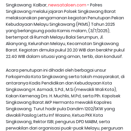
Singkawang Kalbar,
newsataloen.com
- Polres
Singkawang melalui jajaran Polsek Singkawang Barat
melaksanakan pengamanan kegiatan Penutupan Pekan
Kebudayaan Melayu Singkawang (PKMS) Tahun 2025
yang berlangsung pada Kamis malam, (3/7/2025),
bertempat di Rumah Melayu Balai Serumpun, Jl.
Alianyang, Kelurahan Melayu, Kecamatan Singkawang
Barat. Kegiatan dimulai pukul 20.20 WIB dan berakhir pukul
22.40 WIB dalam situasi yang aman, tertib, dan kondusif.
Acara penutupan ini dihadiri oleh berbagai unsur
Forkopimda Kota Singkawang serta tokoh masyarakat, di
antaranya Kadis Pendidikan dan Kebudayaan Kota
Singkawang H. Asmadi, S.Pd., M.Si (mewakili Wali Kota),
Kakan Kemenag Drs. H. Muchlis, M.Pd, serta Plh. Kapolsek
Singkawang Barat AKP Hermanto mewakili Kapolres
Singkawang. Turut hadir pula Dandim 1202/SKW yang
diwakili Pasilog Lettu Inf Wasino, Ketua PKK Kota
Singkawang, Rektor ISBI, pengurus DPD MABM, serta
perwakilan dari organisasi puak-puak Melayu, perguruan