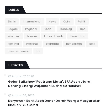
LABELS
Bisnis
Internasional
News
Opini
Politik
Ragam
Regional
Sosial
Teknologi
Tips
ekonomi
hukum
kabar daerah
kesehatan
kriminal
nasional
olahraga
pendidikan
polri
resep masakan
tni
UPDATES
August 07, 2026
Gelar Talkshow 'Peutrang Mata', BRA Aceh Utara
Dorong Sinergi Wujudkan Butir MoU Helsinki
August 06, 2026
Karyawan Bank Aceh Donor Darah,Warga Masyarakat
Bireuen Ikut Serta