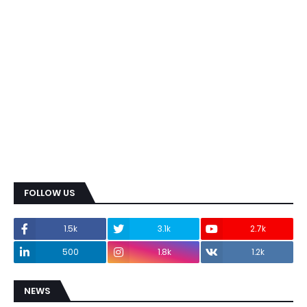
FOLLOW US
1.5k
3.1k
2.7k
500
1.8k
1.2k
NEWS