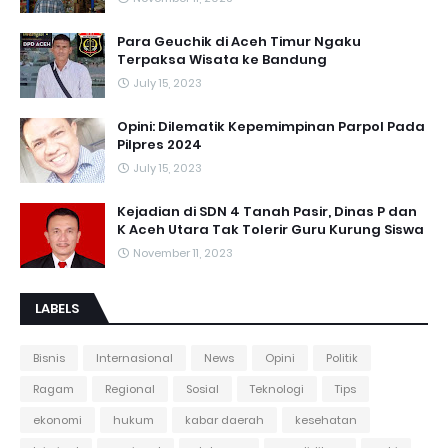
Para Geuchik di Aceh Timur Ngaku
Terpaksa Wisata ke Bandung
July 15, 2023
Opini: Dilematik Kepemimpinan Parpol Pada
Pilpres 2024
July 15, 2023
Kejadian di SDN 4 Tanah Pasir, Dinas P dan
K Aceh Utara Tak Tolerir Guru Kurung Siswa
November 11, 2023
LABELS
Bisnis
Internasional
News
Opini
Politik
Ragam
Regional
Sosial
Teknologi
Tips
ekonomi
hukum
kabar daerah
kesehatan