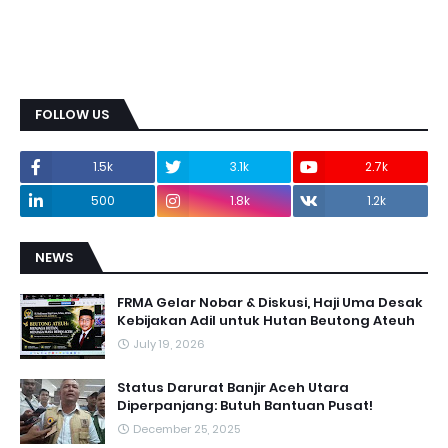
FOLLOW US
1.5k
3.1k
2.7k
500
1.8k
1.2k
NEWS
FRMA Gelar Nobar & Diskusi, Haji Uma Desak
Kebijakan Adil untuk Hutan Beutong Ateuh
July 19, 2026
Status Darurat Banjir Aceh Utara
Diperpanjang: Butuh Bantuan Pusat!
December 25, 2025