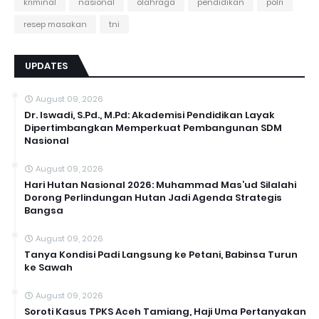
kriminal
nasional
olahraga
pendidikan
polri
resep masakan
tni
UPDATES
August 09, 2026
Dr. Iswadi, S.Pd., M.Pd: Akademisi Pendidikan Layak
Dipertimbangkan Memperkuat Pembangunan SDM
Nasional
August 09, 2026
Hari Hutan Nasional 2026: Muhammad Mas’ud Silalahi
Dorong Perlindungan Hutan Jadi Agenda Strategis
Bangsa
August 09, 2026
Tanya Kondisi Padi Langsung ke Petani, Babinsa Turun
ke Sawah
August 09, 2026
Soroti Kasus TPKS Aceh Tamiang, Haji Uma Pertanyakan