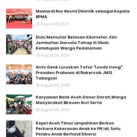
Mawardi Nur Resmi Dilantik sebagai Kepala
BPMA
August 05, 2026
Dulu Memutar Belasan Kilometer, Kini
Jembatan Garuda Tahap III Ubah
Kehidupan Warga Pedalaman ‎
August 03, 2026
Anto Genk Luruskan Tafsir "Londo Ireng"
Presiden Prabowo di Rakercab JMSI
Tabagsel
August 06, 2026
Karyawan Bank Aceh Donor Darah,Warga
Masyarakat Bireuen Ikut Serta
August 06, 2026
Kejari Aceh Timur Limpahkan Berkas
Perkara Kekerasan Anak ke PN Idi, Satu
Pelaku Anak Berhasil Diversi