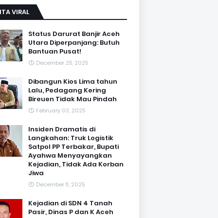
ITA VIRAL
Status Darurat Banjir Aceh
Utara Diperpanjang: Butuh
Bantuan Pusat!
December 25, 2025
Dibangun Kios Lima tahun
Lalu, Pedagang Kering
Bireuen Tidak Mau Pindah
February 03, 2025
Insiden Dramatis di
Langkahan: Truk Logistik
Satpol PP Terbakar, Bupati
Ayahwa Menyayangkan
Kejadian, Tidak Ada Korban
Jiwa
December 11, 2025
Kejadian di SDN 4 Tanah
Pasir, Dinas P dan K Aceh