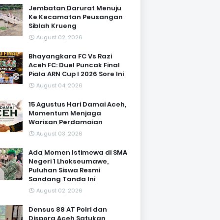
Jembatan Darurat Menuju
Ke Kecamatan Peusangan
Siblah Krueng
August 02, 2026
Bhayangkara FC Vs Razi
Aceh FC: Duel Puncak Final
Piala ARN Cup I 2026 Sore Ini
August 04, 2026
15 Agustus Hari Damai Aceh,
Momentum Menjaga
Warisan Perdamaian
August 03, 2026
Ada Momen Istimewa di SMA
Negeri 1 Lhokseumawe,
Puluhan Siswa Resmi
Sandang Tanda Ini
August 02, 2026
Densus 88 AT Polri dan
Dispora Aceh Satukan