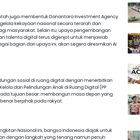
intah juga membentuk Danantara Investment Agency
elola kekayaan nasional secara terarah dan
gi masyarakat. Selain itu, upaya pengembangan
n talenta digital terus digenjot untuk menjawab
gai bagian dari upaya ini, akan segera diresmikan AI
ungan sosial di ruang digital dengan menerbitkan
elola dan Pelindungan Anak di Ruang Digital (PP
a pada tujuan besar: membangun masa depan yang
-benar berpihak pada rakyat.
kitan Nasional ini, bangsa Indonesia diajak untuk
tan dengan langkah yang tenang namun penuh