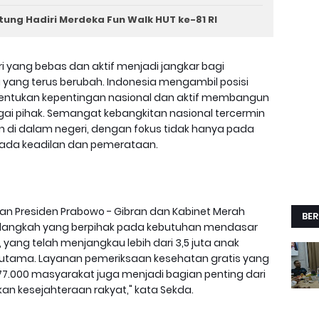
tung Hadiri Merdeka Fun Walk HUT ke-81 RI
eri yang bebas dan aktif menjadi jangkar bagi
yang terus berubah. Indonesia mengambil posisi
nentukan kepentingan nasional dan aktif membangun
gai pihak. Semangat kebangkitan nasional tercermin
di dalam negeri, dengan fokus tidak hanya pada
pada keadilan dan pemerataan.
an Presiden Prabowo - Gibran dan Kabinet Merah
BER
-langkah yang berpihak pada kebutuhan mendasar
, yang telah menjangkau lebih dari 3,5 juta anak
s utama. Layanan pemeriksaan kesehatan gratis yang
777.000 masyarakat juga menjadi bagian penting dari
n kesejahteraan rakyat," kata Sekda.