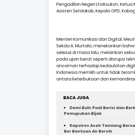
Pengadilan Negeri Lhoksukon, Ketua 
Asisten Setdakab, Kepala OPD, Kaba
Menteri Komunikasi dan Digital, Me
Sekda A. Murtala, menekankan bahwa
selesai di masa lalu, melainkan sebu
pada ujian berat seperti disrupsi tek
ancaman terhadap kedaulatan digital
Indonesia memilih untuk tidak te
antara keterbukaan dan kemandiria
BACA JUGA
Demi Bulir Padi Berisi dan Be
Pemupukan Bijak
Kapolres Aceh Tamiang Bers
Bor Bantuan Air Bersih