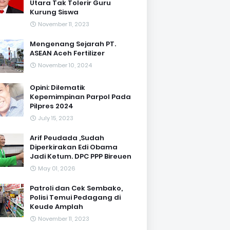
Utara Tak Tolerir Guru
Kurung Siswa
November 11, 2023
Mengenang Sejarah PT.
ASEAN Aceh Fertilizer
November 10, 2024
Opini: Dilematik
Kepemimpinan Parpol Pada
Pilpres 2024
July 15, 2023
Arif Peudada ,Sudah
Diperkirakan Edi Obama
Jadi Ketum. DPC PPP Bireuen
May 01, 2026
Patroli dan Cek Sembako,
Polisi Temui Pedagang di
Keude Amplah
November 11, 2023