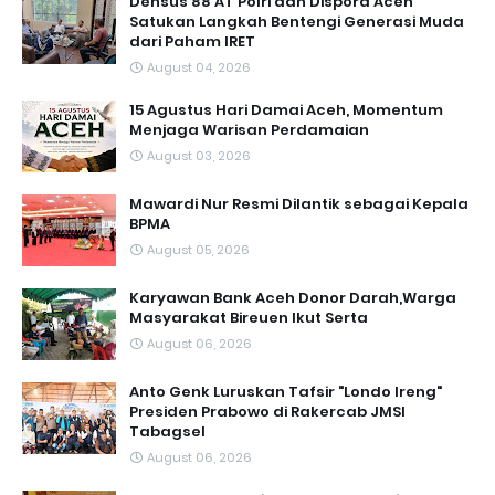
Densus 88 AT Polri dan Dispora Aceh
Satukan Langkah Bentengi Generasi Muda
dari Paham IRET
August 04, 2026
15 Agustus Hari Damai Aceh, Momentum
Menjaga Warisan Perdamaian
August 03, 2026
Mawardi Nur Resmi Dilantik sebagai Kepala
BPMA
August 05, 2026
Karyawan Bank Aceh Donor Darah,Warga
Masyarakat Bireuen Ikut Serta
August 06, 2026
Anto Genk Luruskan Tafsir "Londo Ireng"
Presiden Prabowo di Rakercab JMSI
Tabagsel
August 06, 2026