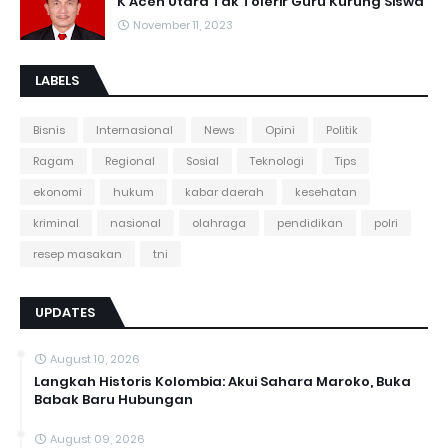
K Aceh Utara Tak Tolerir Guru Kurung Siswa
November 11, 2023
LABELS
Bisnis
Internasional
News
Opini
Politik
Ragam
Regional
Sosial
Teknologi
Tips
ekonomi
hukum
kabar daerah
kesehatan
kriminal
nasional
olahraga
pendidikan
polri
resep masakan
tni
UPDATES
August 10, 2026
Langkah Historis Kolombia: Akui Sahara Maroko, Buka
Babak Baru Hubungan
August 09, 2026