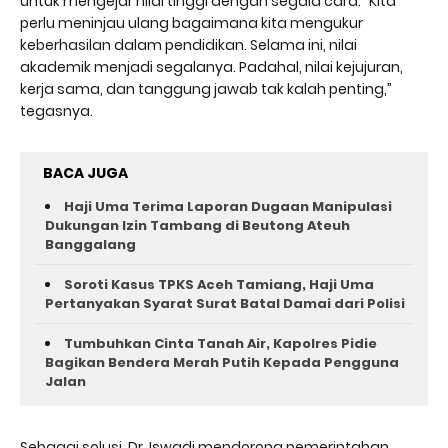
untuk mengejar nilai tinggi dengan segala cara. “Kita
perlu meninjau ulang bagaimana kita mengukur
keberhasilan dalam pendidikan. Selama ini, nilai
akademik menjadi segalanya. Padahal, nilai kejujuran,
kerja sama, dan tanggung jawab tak kalah penting,”
tegasnya.
BACA JUGA
Haji Uma Terima Laporan Dugaan Manipulasi
Dukungan Izin Tambang di Beutong Ateuh
Banggalang
Soroti Kasus TPKS Aceh Tamiang, Haji Uma
Pertanyakan Syarat Surat Batal Damai dari Polisi
Tumbuhkan Cinta Tanah Air, Kapolres Pidie
Bagikan Bendera Merah Putih Kepada Pengguna
Jalan ‎
Sebagai solusi, Dr. Iswadi mendorong pemerintahan