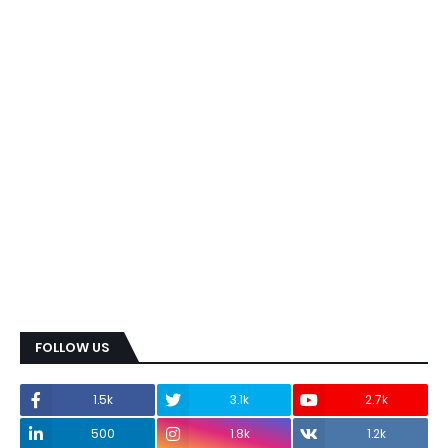
FOLLOW US
1.5k
3.1k
2.7k
500
1.8k
1.2k