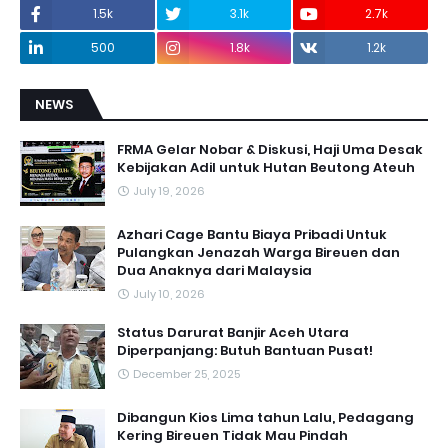
1.5k
3.1k
2.7k
500
1.8k
1.2k
NEWS
FRMA Gelar Nobar & Diskusi, Haji Uma Desak
Kebijakan Adil untuk Hutan Beutong Ateuh
July 19, 2026
Azhari Cage Bantu Biaya Pribadi Untuk
Pulangkan Jenazah Warga Bireuen dan
Dua Anaknya dari Malaysia
July 10, 2026
Status Darurat Banjir Aceh Utara
Diperpanjang: Butuh Bantuan Pusat!
December 25, 2025
Dibangun Kios Lima tahun Lalu, Pedagang
Kering Bireuen Tidak Mau Pindah