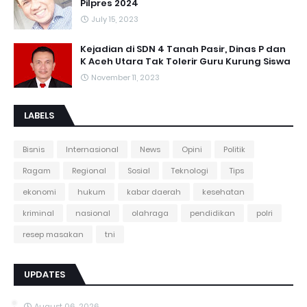
Pilpres 2024
July 15, 2023
Kejadian di SDN 4 Tanah Pasir, Dinas P dan
K Aceh Utara Tak Tolerir Guru Kurung Siswa
November 11, 2023
LABELS
Bisnis
Internasional
News
Opini
Politik
Ragam
Regional
Sosial
Teknologi
Tips
ekonomi
hukum
kabar daerah
kesehatan
kriminal
nasional
olahraga
pendidikan
polri
resep masakan
tni
UPDATES
August 06, 2026