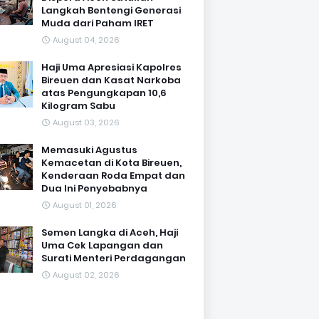
Langkah Bentengi Generasi
Muda dari Paham IRET
August 04, 2026
Haji Uma Apresiasi Kapolres
Bireuen dan Kasat Narkoba
atas Pengungkapan 10,6
Kilogram Sabu
August 03, 2026
Memasuki Agustus
Kemacetan di Kota Bireuen,
Kenderaan Roda Empat dan
Dua Ini Penyebabnya
August 01, 2026
Semen Langka di Aceh, Haji
Uma Cek Lapangan dan
Surati Menteri Perdagangan
August 02, 2026