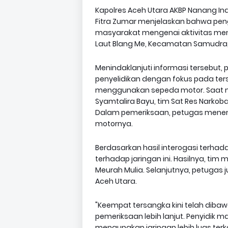
Kapolres Aceh Utara AKBP Nanang Indra
Fitra Zumar menjelaskan bahwa peng
masyarakat mengenai aktivitas men
Laut Blang Me, Kecamatan Samudra
Menindaklanjuti informasi tersebut
penyelidikan dengan fokus pada te
menggunakan sepeda motor. Saat 
Syamtalira Bayu, tim Sat Res Nar
Dalam pemeriksaan, petugas menem
motornya.
Berdasarkan hasil interogasi ter
terhadap jaringan ini. Hasilnya, t
Meurah Mulia. Selanjutnya, petugas
Aceh Utara.
"Keempat tersangka kini telah dibaw
pemeriksaan lebih lanjut. Penyidik
mengungkap jaringan lebih luas terk