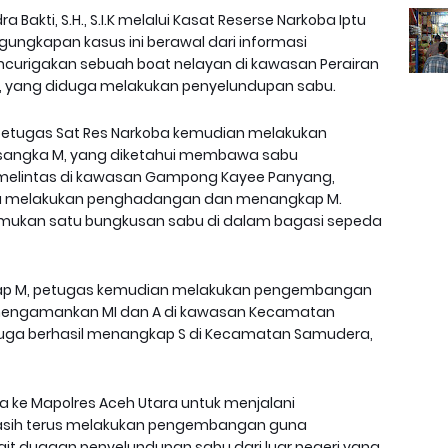
 Bakti, S.H., S.I.K melalui Kasat Reserse Narkoba Iptu
ungkapan kasus ini berawal dari informasi
curigakan sebuah boat nelayan di kawasan Perairan
, yang diduga melakukan penyelundupan sabu.
, petugas Sat Res Narkoba kemudian melakukan
rsangka M, yang diketahui membawa sabu
melintas di kawasan Gampong Kayee Panyang,
koba melakukan penghadangan dan menangkap M.
ukan satu bungkusan sabu di dalam bagasi sepeda
hadap M, petugas kemudian melakukan pengembangan
im mengamankan MI dan A di kawasan Kecamatan
 juga berhasil menangkap S di Kecamatan Samudera,
a ke Mapolres Aceh Utara untuk menjalani
 masih terus melakukan pengembangan guna
ait dugaan penyelundupan sabu dari luar negeri yang