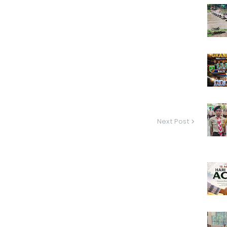
Next Post