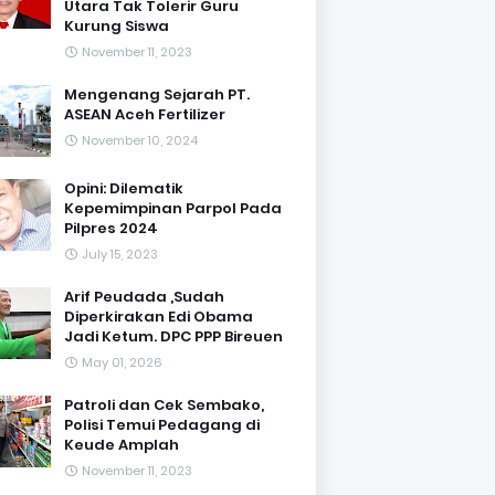
Utara Tak Tolerir Guru
Kurung Siswa
November 11, 2023
Mengenang Sejarah PT.
ASEAN Aceh Fertilizer
November 10, 2024
Opini: Dilematik
Kepemimpinan Parpol Pada
Pilpres 2024
July 15, 2023
Arif Peudada ,Sudah
Diperkirakan Edi Obama
Jadi Ketum. DPC PPP Bireuen
May 01, 2026
Patroli dan Cek Sembako,
Polisi Temui Pedagang di
Keude Amplah
November 11, 2023