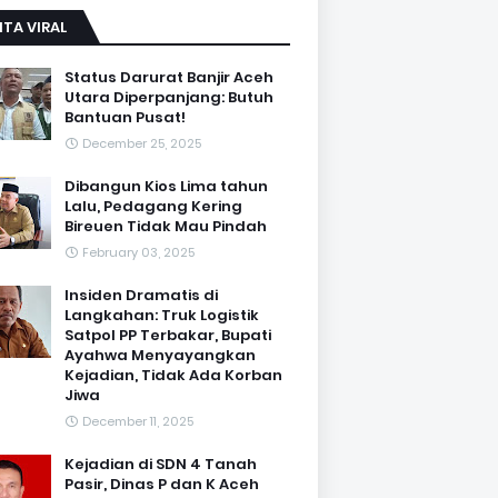
ITA VIRAL
Status Darurat Banjir Aceh
Utara Diperpanjang: Butuh
Bantuan Pusat!
December 25, 2025
Dibangun Kios Lima tahun
Lalu, Pedagang Kering
Bireuen Tidak Mau Pindah
February 03, 2025
Insiden Dramatis di
Langkahan: Truk Logistik
Satpol PP Terbakar, Bupati
Ayahwa Menyayangkan
Kejadian, Tidak Ada Korban
Jiwa
December 11, 2025
Kejadian di SDN 4 Tanah
Pasir, Dinas P dan K Aceh