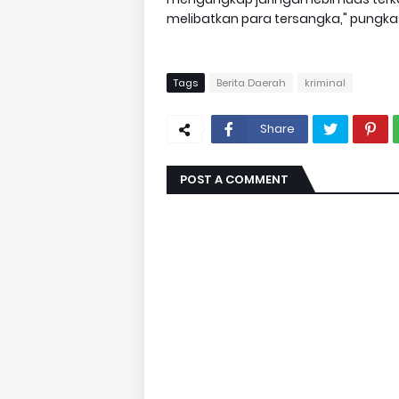
melibatkan para tersangka," pungkas
Tags
Berita Daerah
kriminal
Share
POST A COMMENT