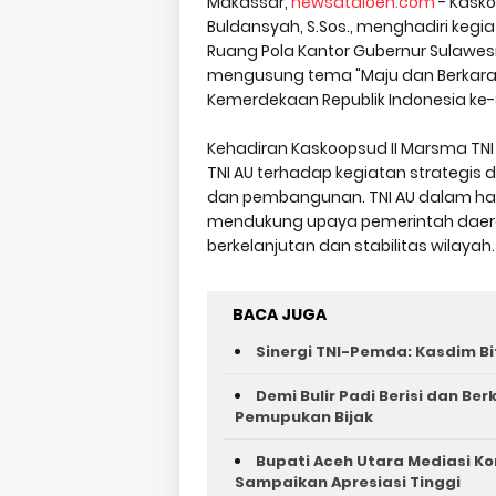
Makassar,
newsataloen.com
- Kasko
Buldansyah, S.Sos., menghadiri kegi
Ruang Pola Kantor Gubernur Sulawesi 
mengusung tema "Maju dan Berkarakt
Kemerdekaan Republik Indonesia ke-8
Kehadiran Kaskoopsud II Marsma TN
TNI AU terhadap kegiatan strategis
dan pembangunan. TNI AU dalam hal in
mendukung upaya pemerintah dae
berkelanjutan dan stabilitas wilayah.
BACA JUGA
Sinergi TNI-Pemda: Kasdim Bi
Demi Bulir Padi Berisi dan Be
Pemupukan Bijak
Bupati Aceh Utara Mediasi Ko
Sampaikan Apresiasi Tinggi