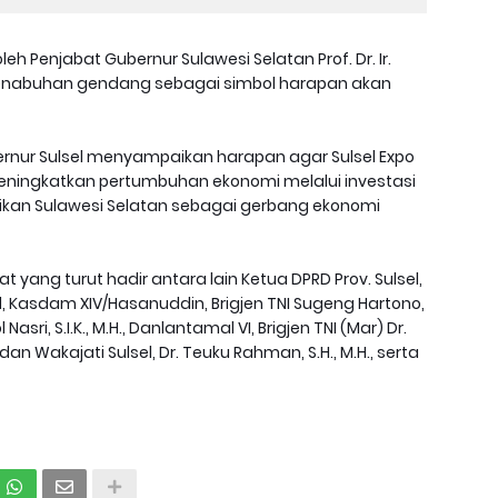
leh Penjabat Gubernur Sulawesi Selatan Prof. Dr. Ir.
an penabuhan gendang sebagai simbol harapan akan
nur Sulsel menyampaikan harapan agar Sulsel Expo
ningkatkan pertumbuhan ekonomi melalui investasi
dikan Sulawesi Selatan sebagai gerbang ekonomi
t yang turut hadir antara lain Ketua DPRD Prov. Sulsel,
l, Kasdam XIV/Hasanuddin, Brigjen TNI Sugeng Hartono,
 Nasri, S.I.K., M.H., Danlantamal VI, Brigjen TNI (Mar) Dr.
 dan Wakajati Sulsel, Dr. Teuku Rahman, S.H., M.H., serta