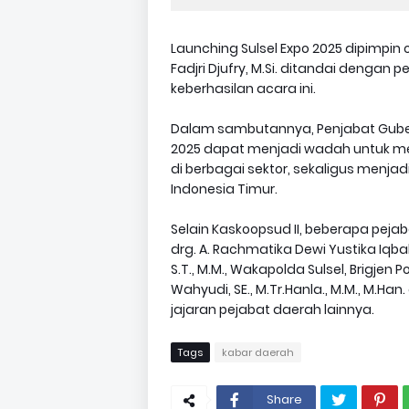
Launching Sulsel Expo 2025 dipimpin o
Fadjri Djufry, M.Si. ditandai deng
keberhasilan acara ini.
Dalam sambutannya, Penjabat Guber
2025 dapat menjadi wadah untuk me
di berbagai sektor, sekaligus menja
Indonesia Timur.
Selain Kaskoopsud II, beberapa pejaba
drg. A. Rachmatika Dewi Yustika Iqba
S.T., M.M., Wakapolda Sulsel, Brigjen Pol
Wahyudi, SE., M.Tr.Hanla., M.M., M.Han.
jajaran pejabat daerah lainnya.
Tags
kabar daerah
Share