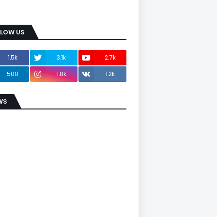
LLOW US
1.5k
3.1k
2.7k
500
1.8k
1.2k
WS