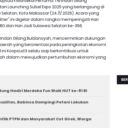
opsud II Marsekal Pertama TNI Indan Gilang
atan Launching Sulsel Expo 2025 yang berlangsung di
Selatan, Kota Makassar (24 /1/ 2025). Acara yang
er" ini digelar dalam rangka memperingati Hari
0 dan Hari Jadi Sulawesi Selatan ke-356.
I Indan Gilang Buldansyah, mencerminkan dukungan
 daerah yang berorientasi pada peningkatan ekonomi
i Koopsud II selalu siap berkontribusi untuk
rah dalam mewujudkan pertumbuhan ekonomi yang
BER
tung Hadiri Merdeka Fun Walk HUT ke-81 RI
rkualitas, Babinsa Dampingi Petani Lakukan
nflik PTPN dan Masyarakat Cot Girek, Warga