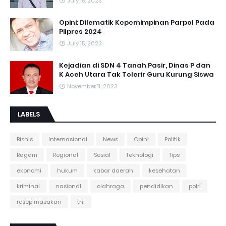
July 15, 2023
Opini: Dilematik Kepemimpinan Parpol Pada
Pilpres 2024
July 15, 2023
Kejadian di SDN 4 Tanah Pasir, Dinas P dan
K Aceh Utara Tak Tolerir Guru Kurung Siswa
November 11, 2023
LABELS
Bisnis
Internasional
News
Opini
Politik
Ragam
Regional
Sosial
Teknologi
Tips
ekonomi
hukum
kabar daerah
kesehatan
kriminal
nasional
olahraga
pendidikan
polri
resep masakan
tni