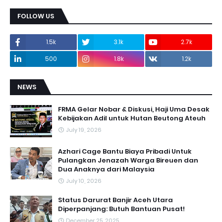
FOLLOW US
1.5k
3.1k
2.7k
500
1.8k
1.2k
NEWS
FRMA Gelar Nobar & Diskusi, Haji Uma Desak
Kebijakan Adil untuk Hutan Beutong Ateuh
July 19, 2026
Azhari Cage Bantu Biaya Pribadi Untuk
Pulangkan Jenazah Warga Bireuen dan
Dua Anaknya dari Malaysia
July 10, 2026
Status Darurat Banjir Aceh Utara
Diperpanjang: Butuh Bantuan Pusat!
December 25, 2025