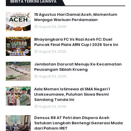
BERITA TERKINI LAINNYA
15 Agustus Hari Damai Aceh, Momentum
Menjaga Warisan Perdamaian
August 03, 2026
Bhayangkara FC Vs Razi Aceh FC: Duel
Puncak Final Piala ARN Cup I 2026 Sore Ini
August 04, 2026
Jembatan Darurat Menuju Ke Kecamatan
Peusangan Siblah Krueng
August 02, 2026
Ada Momen Istimewa di SMA Negeri 1
Lhokseumawe, Puluhan Siswa Resmi
Sandang Tanda Ini
August 02, 2026
Densus 88 AT Polri dan Dispora Aceh
Satukan Langkah Bentengi Generasi Muda
dari Paham IRET