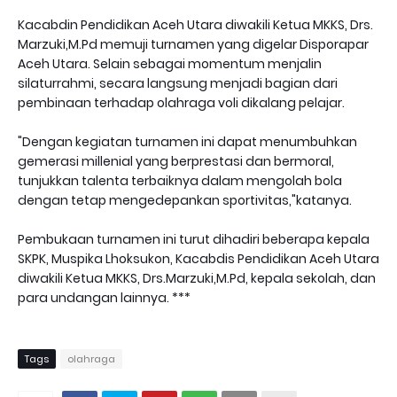
Kacabdin Pendidikan Aceh Utara diwakili Ketua MKKS, Drs.
Marzuki,M.Pd memuji turnamen yang digelar Disporapar
Aceh Utara. Selain sebagai momentum menjalin
silaturrahmi, secara langsung menjadi bagian dari
pembinaan terhadap olahraga voli dikalang pelajar.
"Dengan kegiatan turnamen ini dapat menumbuhkan
gemerasi millenial yang berprestasi dan bermoral,
tunjukkan talenta terbaiknya dalam mengolah bola
dengan tetap mengedepankan sportivitas,"katanya.
Pembukaan turnamen ini turut dihadiri beberapa kepala
SKPK, Muspika Lhoksukon, Kacabdis Pendidikan Aceh Utara
diwakili Ketua MKKS, Drs.Marzuki,M.Pd, kepala sekolah, dan
para undangan lainnya. ***
Tags
olahraga