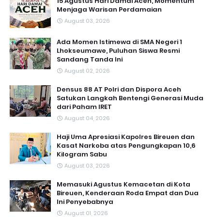
15 Agustus Hari Damai Aceh, Momentum
Menjaga Warisan Perdamaian
August 03, 2026
Ada Momen Istimewa di SMA Negeri 1
Lhokseumawe, Puluhan Siswa Resmi
Sandang Tanda Ini
August 02, 2026
Densus 88 AT Polri dan Dispora Aceh
Satukan Langkah Bentengi Generasi Muda
dari Paham IRET
August 04, 2026
Haji Uma Apresiasi Kapolres Bireuen dan
Kasat Narkoba atas Pengungkapan 10,6
Kilogram Sabu
August 03, 2026
Memasuki Agustus Kemacetan di Kota
Bireuen, Kenderaan Roda Empat dan Dua
Ini Penyebabnya
August 01, 2026