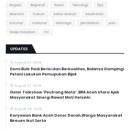
Ragam
Regional
Sosial
Teknologi
Tips
ekonomi
hukum
kabar daerah
kesehatan
kriminal
nasional
olahraga
pendidikan
polri
resep masakan
tni
UPDATES
August 07, 2026
Demi Bulir Padi Berisi dan Berkualitas, Babinsa Dampingi
Petani Lakukan Pemupukan Bijak
August 07, 2026
Gelar Talkshow 'Peutrang Mata', BRA Aceh Utara Ajak
Masyarakat Sinergi Rawat MoU Helsinki
August 06, 2026
Karyawan Bank Aceh Donor Darah,Warga Masyarakat
Bireuen Ikut Serta