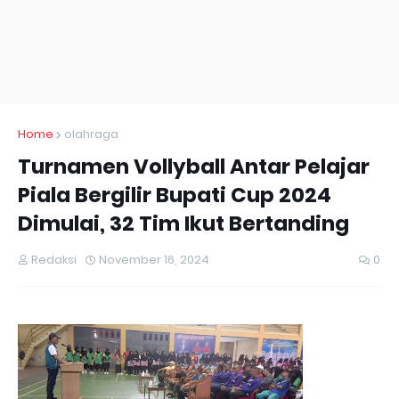
Home
olahraga
Turnamen Vollyball Antar Pelajar
Piala Bergilir Bupati Cup 2024
Dimulai, 32 Tim Ikut Bertanding
Redaksi
November 16, 2024
0