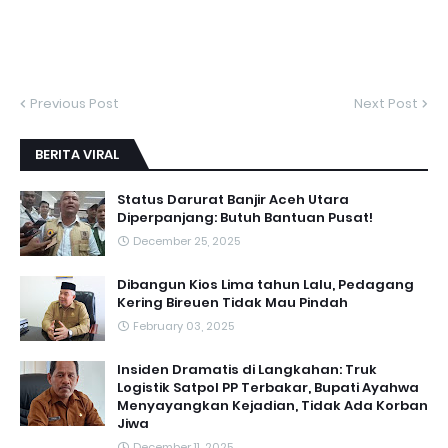
Previous Post
Next Post
BERITA VIRAL
Status Darurat Banjir Aceh Utara
Diperpanjang: Butuh Bantuan Pusat!
December 25, 2025
Dibangun Kios Lima tahun Lalu, Pedagang
Kering Bireuen Tidak Mau Pindah
February 03, 2025
Insiden Dramatis di Langkahan: Truk
Logistik Satpol PP Terbakar, Bupati Ayahwa
Menyayangkan Kejadian, Tidak Ada Korban
Jiwa
December 11, 2025