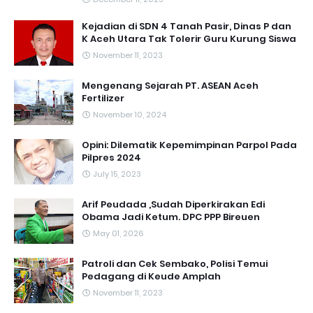
Kejadian di SDN 4 Tanah Pasir, Dinas P dan
K Aceh Utara Tak Tolerir Guru Kurung Siswa
November 11, 2023
Mengenang Sejarah PT. ASEAN Aceh
Fertilizer
November 10, 2024
Opini: Dilematik Kepemimpinan Parpol Pada
Pilpres 2024
July 15, 2023
Arif Peudada ,Sudah Diperkirakan Edi
Obama Jadi Ketum. DPC PPP Bireuen
May 01, 2026
Patroli dan Cek Sembako, Polisi Temui
Pedagang di Keude Amplah
November 11, 2023