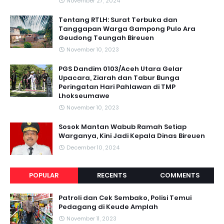
November 27, 2024
Tentang RTLH: Surat Terbuka dan
Tanggapan Warga Gampong Pulo Ara
Geudong Teungah Bireuen
November 10, 2023
PGS Dandim 0103/Aceh Utara Gelar
Upacara, Ziarah dan Tabur Bunga
Peringatan Hari Pahlawan di TMP
Lhokseumawe
November 10, 2023
Sosok Mantan Wabub Ramah Setiap
Warganya, Kini Jadi Kepala Dinas Bireuen
December 10, 2024
POPULAR
RECENTS
COMMENTS
Patroli dan Cek Sembako, Polisi Temui
Pedagang di Keude Amplah
November 11, 2023