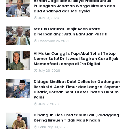
Azhari Cage Bantu Biaya Pribadi Untuk
Pulangkan Jenazah Warga Bireuen dan
Dua Anaknya dari Malaysia
July 10, 2026
Status Darurat Banjir Aceh Utara
Diperpanjang: Butuh Bantuan Pusat!
December 25, 2025
AI Makin Canggih, Tapi Akal Sehat Tetap
Nomor Satu! Dr. Iswadi Bagikan Cara Bijak
Memanfaatkannya di Era Digital
July 26, 2026
Diduga Sindikat Debt Collector Gadungan
Beraksi di Aceh Timur dan Langsa, Sepmor
Ditarik, Korban Sebut Keterlibatan Oknum
Polisi
July 12, 2026
Dibangun Kios Lima tahun Lalu, Pedagang
Kering Bireuen Tidak Mau Pindah
February 03, 2025