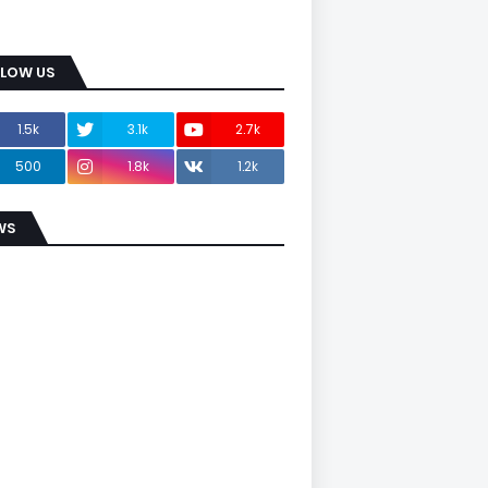
LLOW US
1.5k
3.1k
2.7k
500
1.8k
1.2k
WS