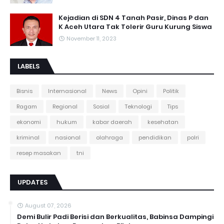
Kejadian di SDN 4 Tanah Pasir, Dinas P dan
K Aceh Utara Tak Tolerir Guru Kurung Siswa
November 11, 2023
LABELS
Bisnis
Internasional
News
Opini
Politik
Ragam
Regional
Sosial
Teknologi
Tips
ekonomi
hukum
kabar daerah
kesehatan
kriminal
nasional
olahraga
pendidikan
polri
resep masakan
tni
UPDATES
August 07, 2026
Demi Bulir Padi Berisi dan Berkualitas, Babinsa Dampingi