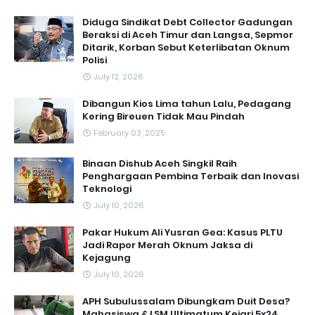
Diduga Sindikat Debt Collector Gadungan
Beraksi di Aceh Timur dan Langsa, Sepmor
Ditarik, Korban Sebut Keterlibatan Oknum
Polisi
July 12, 2026
Dibangun Kios Lima tahun Lalu, Pedagang
Kering Bireuen Tidak Mau Pindah
February 03, 2025
Binaan Dishub Aceh Singkil Raih
Penghargaan Pembina Terbaik dan Inovasi
Teknologi
July 10, 2026
Pakar Hukum Ali Yusran Gea: Kasus PLTU
Jadi Rapor Merah Oknum Jaksa di
Kejagung
July 10, 2026
APH Subulussalam Dibungkam Duit Desa?
Mahasiswa & LSM Ultimatum Kejari 5x24