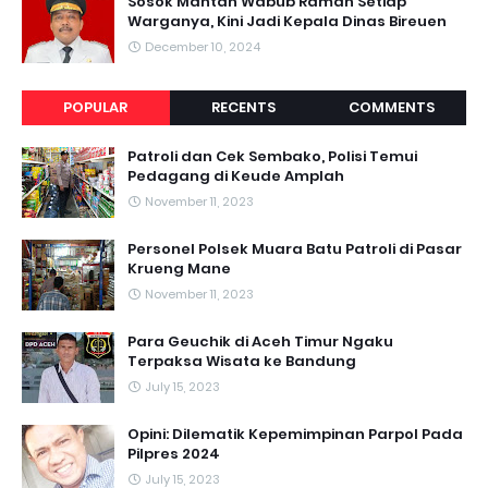
Sosok Mantan Wabub Ramah Setiap
Warganya, Kini Jadi Kepala Dinas Bireuen
December 10, 2024
POPULAR
RECENTS
COMMENTS
Patroli dan Cek Sembako, Polisi Temui
Pedagang di Keude Amplah
November 11, 2023
Personel Polsek Muara Batu Patroli di Pasar
Krueng Mane
November 11, 2023
Para Geuchik di Aceh Timur Ngaku
Terpaksa Wisata ke Bandung
July 15, 2023
Opini: Dilematik Kepemimpinan Parpol Pada
Pilpres 2024
July 15, 2023