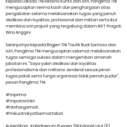
Kepada Laksda TNI Retiono Kunto dan istri, Panglima TNI
mengucapkan terima kasih dan penghargaan atas
pengabdian selama melaksanakan tugas yang penuh
dedikasi dan loyalitas, profesional dan militan serta ikut
membina istri prajurit yang tergabung dalam IKKT Pragati
Wira Anggini.
Selanjutnya kepada Brigjen TNI Taufik Budi Santoso dan
istri, Panglima TNI mengucapkan selamat melaksanakan
tugas semoga sukses dalam mengemban amanah
jabatan ini. "Saya yakin dedikasi dan loyalitas
profesionalisme dan militansi Jenderal sesuai peran
tugas pokok serta fungsi organisasi tidak pernah pudar",
pesan Panglima TNI.
#tniprima
#tnipatriotnkri
#nkrihargamati
#tnikuatrakyatbermartabat
Autentikasi : Kabidpenum Puspen TNI Kolonel Laut (P)