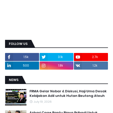
FOLLOW US
1.5k
3.1k
2.7k
500
1.8k
1.2k
NEWS
FRMA Gelar Nobar & Diskusi, Haji Uma Desak
Kebijakan Adil untuk Hutan Beutong Ateuh
July 19, 2026
Azhari Cage Bantu Biaya Pribadi Untuk