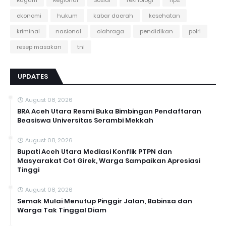
ekonomi
hukum
kabar daerah
kesehatan
kriminal
nasional
olahraga
pendidikan
polri
resep masakan
tni
UPDATES
August 08, 2026
BRA Aceh Utara Resmi Buka Bimbingan Pendaftaran
Beasiswa Universitas Serambi Mekkah
August 08, 2026
Bupati Aceh Utara Mediasi Konflik PTPN dan
Masyarakat Cot Girek, Warga Sampaikan Apresiasi
Tinggi
August 08, 2026
Semak Mulai Menutup Pinggir Jalan, Babinsa dan
Warga Tak Tinggal Diam