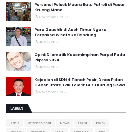
Personel Polsek Muara Batu Patroli di Pasar
Krueng Mane
November 11, 2023
Para Geuchik di Aceh Timur Ngaku
Terpaksa Wisata ke Bandung
July 15, 2023
Opini: Dilematik Kepemimpinan Parpol Pada
Pilpres 2024
July 15, 2023
Kejadian di SDN 4 Tanah Pasir, Dinas P dan
K Aceh Utara Tak Tolerir Guru Kurung Siswa
November 11, 2023
LABELS
Bisnis
Internasional
News
Opini
Politik
Ragam
Regional
Sosial
Teknologi
Tips