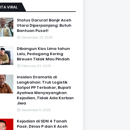
ITA VIRAL
Status Darurat Banjir Aceh
Utara Diperpanjang: Butuh
Bantuan Pusat!
December 25, 2025
Dibangun Kios Lima tahun
Lalu, Pedagang Kering
Bireuen Tidak Mau Pindah
February 03, 2025
Insiden Dramatis di
Langkahan: Truk Logistik
Satpol PP Terbakar, Bupati
Ayahwa Menyayangkan
Kejadian, Tidak Ada Korban
Jiwa
December 11, 2025
Kejadian di SDN 4 Tanah
Pasir, Dinas P dan K Aceh