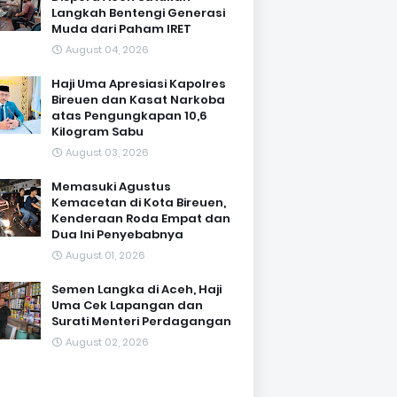
Langkah Bentengi Generasi
Muda dari Paham IRET
August 04, 2026
Haji Uma Apresiasi Kapolres
Bireuen dan Kasat Narkoba
atas Pengungkapan 10,6
Kilogram Sabu
August 03, 2026
Memasuki Agustus
Kemacetan di Kota Bireuen,
Kenderaan Roda Empat dan
Dua Ini Penyebabnya
August 01, 2026
Semen Langka di Aceh, Haji
Uma Cek Lapangan dan
Surati Menteri Perdagangan
August 02, 2026