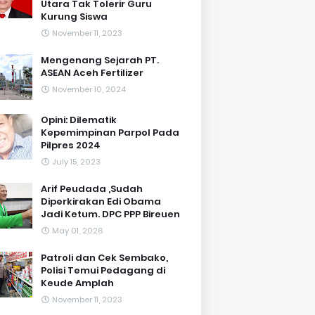
Utara Tak Tolerir Guru
Kurung Siswa
November 11, 2023
Mengenang Sejarah PT.
ASEAN Aceh Fertilizer
November 10, 2024
Opini: Dilematik
Kepemimpinan Parpol Pada
Pilpres 2024
July 15, 2023
Arif Peudada ,Sudah
Diperkirakan Edi Obama
Jadi Ketum. DPC PPP Bireuen
May 01, 2026
Patroli dan Cek Sembako,
Polisi Temui Pedagang di
Keude Amplah
November 11, 2023