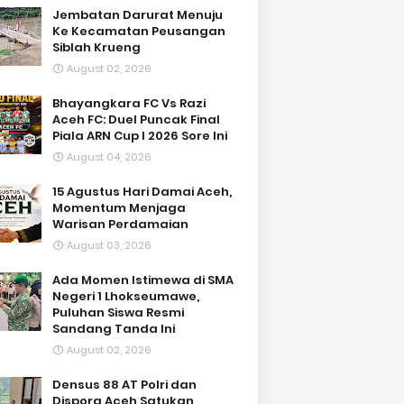
Jembatan Darurat Menuju
Ke Kecamatan Peusangan
Siblah Krueng
August 02, 2026
Bhayangkara FC Vs Razi
Aceh FC: Duel Puncak Final
Piala ARN Cup I 2026 Sore Ini
August 04, 2026
15 Agustus Hari Damai Aceh,
Momentum Menjaga
Warisan Perdamaian
August 03, 2026
Ada Momen Istimewa di SMA
Negeri 1 Lhokseumawe,
Puluhan Siswa Resmi
Sandang Tanda Ini
August 02, 2026
Densus 88 AT Polri dan
Dispora Aceh Satukan