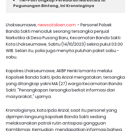
TNI-Polri Ungkap Peredaran Narkotika di
Pegunungan Bintang, Ini Kronologinya
Lhokseumawe,
newsataloen.com
- Personel Polsek
Banda Sakti menciduk seorang tersangka penjual
Narkotika di Desa Pusong Baru, Kecamatan Banda Sakti
Kota Lhokseumawe, Sabtu (14/10/2023) sekira pukul 03.00
WIB. Selain itu, polisi juga menyita puluhan paket sabu -
sabu.
Kapolres Lhokseumawe, AKBP Henki Ismanto melalui
Kapolsek Banda Sakti, Ipda Arizal mengatakan, tersangka
yang ditangkap yakni MA (27) warga Kecamatan Banda
Sakti. "Penangkapan tersangka berkat informasi dari
masyarakat," ujarnya.
Kronologisnya, kata Ipda Arizal, saat itu personel yang
dipimpin langsung kapolsek Banda Sakti sedang
melaksanakan patroli rutin antisipasi gangguan
Kamtibmas. Kemudian, mendapatkan informasi bahwa