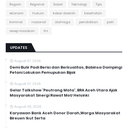
Ragam
Regional
Sosial
Teknologi
Tips
ekonomi
hukum
kabar daerah
kesehatan
kriminal
nasional
olahraga
pendidikan
polri
resep masakan
tni
UPDATES
August 07, 2026
Demi Bulir Padi Berisi dan Berkualitas, Babinsa Dampingi
Petani Lakukan Pemupukan Bijak
August 07, 2026
Gelar Talkshow 'Peutrang Mata', BRA Aceh Utara Ajak
Masyarakat Sinergi Rawat MoU Helsinki
August 06, 2026
Karyawan Bank Aceh Donor Darah,Warga Masyarakat
Bireuen Ikut Serta