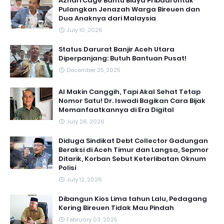
Azhari Cage Bantu Biaya Pribadi Untuk
Pulangkan Jenazah Warga Bireuen dan
Dua Anaknya dari Malaysia
July 10, 2026
Status Darurat Banjir Aceh Utara
Diperpanjang: Butuh Bantuan Pusat!
December 25, 2025
AI Makin Canggih, Tapi Akal Sehat Tetap
Nomor Satu! Dr. Iswadi Bagikan Cara Bijak
Memanfaatkannya di Era Digital
July 26, 2026
Diduga Sindikat Debt Collector Gadungan
Beraksi di Aceh Timur dan Langsa, Sepmor
Ditarik, Korban Sebut Keterlibatan Oknum
Polisi
July 12, 2026
Dibangun Kios Lima tahun Lalu, Pedagang
Kering Bireuen Tidak Mau Pindah
February 03, 2025