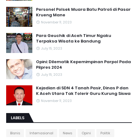
Personel Polsek Muara Batu Patroli di Pasar
Krueng Mane
November 11, 2023
Para Geuchik di Aceh Timur Ngaku
Terpaksa Wisata ke Bandung
July 15, 2023
Opini: Dilematik Kepemimpinan Parpol Pada
Pilpres 2024
July 15, 2023
Kejadian di SDN 4 Tanah Pasir, Dinas P dan
K Aceh Utara Tak Tolerir Guru Kurung Siswa
November 11, 2023
LABELS
Bisnis
Internasional
News
Opini
Politik