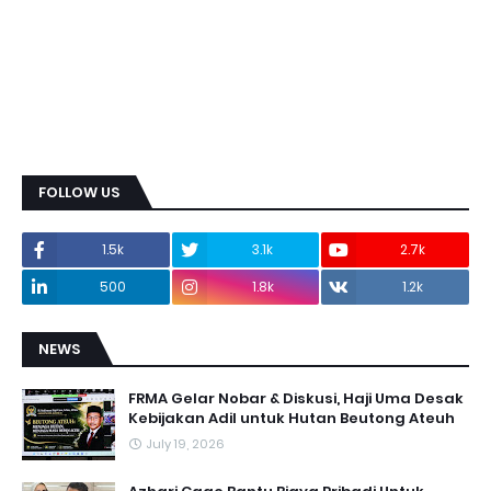
FOLLOW US
1.5k
3.1k
2.7k
500
1.8k
1.2k
NEWS
FRMA Gelar Nobar & Diskusi, Haji Uma Desak
Kebijakan Adil untuk Hutan Beutong Ateuh
July 19, 2026