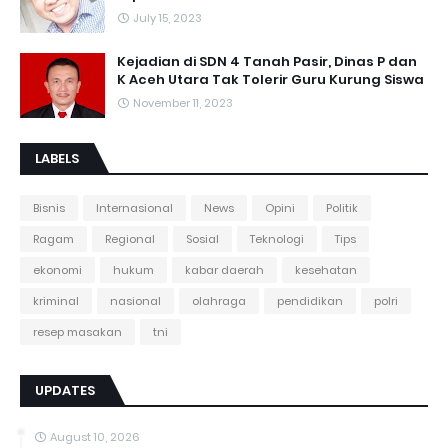
July 15, 2023
Kejadian di SDN 4 Tanah Pasir, Dinas P dan
K Aceh Utara Tak Tolerir Guru Kurung Siswa
November 11, 2023
LABELS
Bisnis
Internasional
News
Opini
Politik
Ragam
Regional
Sosial
Teknologi
Tips
ekonomi
hukum
kabar daerah
kesehatan
kriminal
nasional
olahraga
pendidikan
polri
resep masakan
tni
UPDATES
August 10, 2026