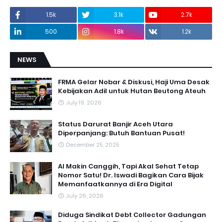
1.5k
3.1k
2.7k
500
1.8k
1.2k
NEWS
FRMA Gelar Nobar & Diskusi, Haji Uma Desak
Kebijakan Adil untuk Hutan Beutong Ateuh
July 19, 2026
Status Darurat Banjir Aceh Utara
Diperpanjang: Butuh Bantuan Pusat!
December 25, 2025
AI Makin Canggih, Tapi Akal Sehat Tetap
Nomor Satu! Dr. Iswadi Bagikan Cara Bijak
Memanfaatkannya di Era Digital
July 26, 2026
Diduga Sindikat Debt Collector Gadungan