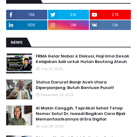
1.5k
3.1k
2.7k
500
1.8k
1.2k
NEWS
FRMA Gelar Nobar & Diskusi, Haji Uma Desak
Kebijakan Adil untuk Hutan Beutong Ateuh
July 19, 2026
Status Darurat Banjir Aceh Utara
Diperpanjang: Butuh Bantuan Pusat!
December 25, 2025
AI Makin Canggih, Tapi Akal Sehat Tetap
Nomor Satu! Dr. Iswadi Bagikan Cara Bijak
Memanfaatkannya di Era Digital
July 26, 2026