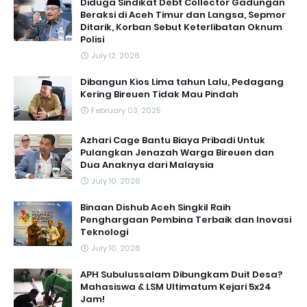
Diduga Sindikat Debt Collector Gadungan
Beraksi di Aceh Timur dan Langsa, Sepmor
Ditarik, Korban Sebut Keterlibatan Oknum
Polisi
July 12, 2026
Dibangun Kios Lima tahun Lalu, Pedagang
Kering Bireuen Tidak Mau Pindah
February 03, 2025
Azhari Cage Bantu Biaya Pribadi Untuk
Pulangkan Jenazah Warga Bireuen dan
Dua Anaknya dari Malaysia
July 10, 2026
Binaan Dishub Aceh Singkil Raih
Penghargaan Pembina Terbaik dan Inovasi
Teknologi
July 10, 2026
APH Subulussalam Dibungkam Duit Desa?
Mahasiswa & LSM Ultimatum Kejari 5x24
Jam!