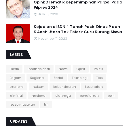
Opini: Dilematik Kepemimpinan Parpol Pada
Pilpres 2024
July 15, 2023
Kejadian di SDN 4 Tanah Pasir, Dinas P dan
K Aceh Utara Tak Tolerir Guru Kurung Siswa
November 11, 2023
LABELS
Bisnis
Internasional
News
Opini
Politik
Ragam
Regional
Sosial
Teknologi
Tips
ekonomi
hukum
kabar daerah
kesehatan
kriminal
nasional
olahraga
pendidikan
polri
resep masakan
tni
UPDATES