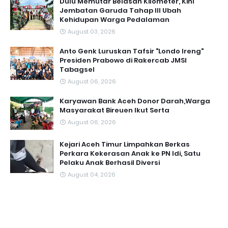
Dulu Memutar Belasan Kilometer, Kini
Jembatan Garuda Tahap III Ubah
Kehidupan Warga Pedalaman ‎
August 03, 2026
Anto Genk Luruskan Tafsir "Londo Ireng"
Presiden Prabowo di Rakercab JMSI
Tabagsel
August 06, 2026
Karyawan Bank Aceh Donor Darah,Warga
Masyarakat Bireuen Ikut Serta
August 06, 2026
Kejari Aceh Timur Limpahkan Berkas
Perkara Kekerasan Anak ke PN Idi, Satu
Pelaku Anak Berhasil Diversi
August 04, 2026