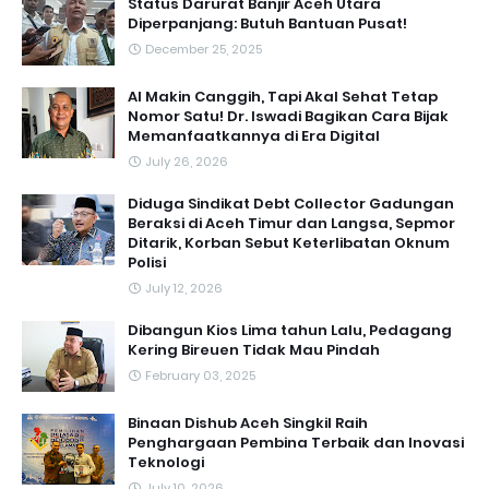
Status Darurat Banjir Aceh Utara
Diperpanjang: Butuh Bantuan Pusat!
December 25, 2025
AI Makin Canggih, Tapi Akal Sehat Tetap
Nomor Satu! Dr. Iswadi Bagikan Cara Bijak
Memanfaatkannya di Era Digital
July 26, 2026
Diduga Sindikat Debt Collector Gadungan
Beraksi di Aceh Timur dan Langsa, Sepmor
Ditarik, Korban Sebut Keterlibatan Oknum
Polisi
July 12, 2026
Dibangun Kios Lima tahun Lalu, Pedagang
Kering Bireuen Tidak Mau Pindah
February 03, 2025
Binaan Dishub Aceh Singkil Raih
Penghargaan Pembina Terbaik dan Inovasi
Teknologi
July 10, 2026