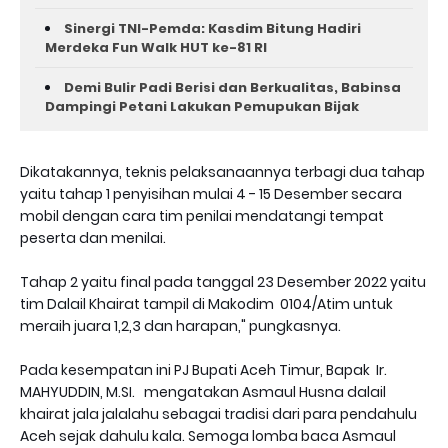
Sinergi TNI-Pemda: Kasdim Bitung Hadiri
Merdeka Fun Walk HUT ke-81 RI
Demi Bulir Padi Berisi dan Berkualitas, Babinsa
Dampingi Petani Lakukan Pemupukan Bijak
Dikatakannya, teknis pelaksanaannya terbagi dua tahap
yaitu tahap 1 penyisihan mulai 4 - 15 Desember secara
mobil dengan cara tim penilai mendatangi tempat
peserta dan menilai.
Tahap 2 yaitu final pada tanggal 23 Desember 2022 yaitu
tim Dalail Khairat tampil di Makodim 0104/Atim untuk
meraih juara 1,2,3 dan harapan," pungkasnya.
Pada kesempatan ini PJ Bupati Aceh Timur, Bapak Ir.
MAHYUDDIN, M.SI. mengatakan Asmaul Husna dalail
khairat jala jalalahu sebagai tradisi dari para pendahulu
Aceh sejak dahulu kala. Semoga lomba baca Asmaul