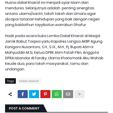
Husna dalail khairat ini menjadi syiar Islam dan
mendunia. Selanjutnya adalah penting sinergitas
antara ulama/santri, tokoh tokoh dan Umara agar
dicapai tatanan kehidupan yang baik dengan negeri
yang baldathun tayyibatun warrabun Ghafur.
Hadir pada acara buka Lomba Dalail Khairat di Masjid
Jamik Babut Taqwa yaitu Kapolres Langsa AKBP Agung
Kanigoro Nusantoro, S.H., S.I.K., M.H., Pj. Bupati Atim Ir.
Mahyuddin M.Si, Ketua DPRK Atim Fatah Fikri, Anggota
DPRA Iskandar Al Faraky, Ulama Kharismatik Abu Wahab
Keude dua, para tokoh masyarakat, tamu dan
undangan.
Tags
kabar daerah
POST A COMMENT