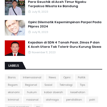
Para Geuchik di Aceh Timur Ngaku
Terpaksa Wisata ke Bandung
July 15, 2023
Opini: Dilematik Kepemimpinan Parpol Pada
Pilpres 2024
July 15, 2023
Kejadian di SDN 4 Tanah Pasir, Dinas P dan
K Aceh Utara Tak Tolerir Guru Kurung Siswa
November 11, 2023
LABELS
Bisnis
Internasional
News
Opini
Politik
Ragam
Regional
Sosial
Teknologi
Tips
ekonomi
hukum
kabar daerah
kesehatan
kriminal
nasional
olahraga
pendidikan
polri