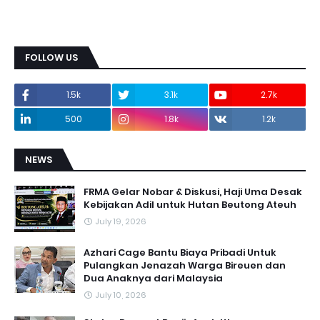
FOLLOW US
1.5k
3.1k
2.7k
500
1.8k
1.2k
NEWS
FRMA Gelar Nobar & Diskusi, Haji Uma Desak
Kebijakan Adil untuk Hutan Beutong Ateuh
July 19, 2026
Azhari Cage Bantu Biaya Pribadi Untuk
Pulangkan Jenazah Warga Bireuen dan
Dua Anaknya dari Malaysia
July 10, 2026