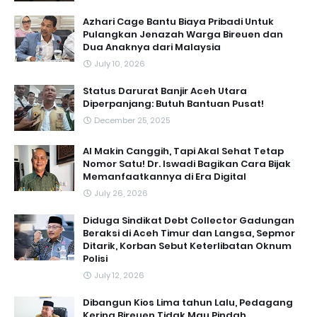
Azhari Cage Bantu Biaya Pribadi Untuk
Pulangkan Jenazah Warga Bireuen dan
Dua Anaknya dari Malaysia
July 10, 2026
Status Darurat Banjir Aceh Utara
Diperpanjang: Butuh Bantuan Pusat!
December 25, 2025
AI Makin Canggih, Tapi Akal Sehat Tetap
Nomor Satu! Dr. Iswadi Bagikan Cara Bijak
Memanfaatkannya di Era Digital
July 26, 2026
Diduga Sindikat Debt Collector Gadungan
Beraksi di Aceh Timur dan Langsa, Sepmor
Ditarik, Korban Sebut Keterlibatan Oknum
Polisi
July 12, 2026
Dibangun Kios Lima tahun Lalu, Pedagang
Kering Bireuen Tidak Mau Pindah