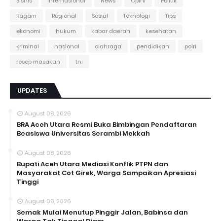
Bisnis
Internasional
News
Opini
Politik
Ragam
Regional
Sosial
Teknologi
Tips
ekonomi
hukum
kabar daerah
kesehatan
kriminal
nasional
olahraga
pendidikan
polri
resep masakan
tni
UPDATES
August 08, 2026
BRA Aceh Utara Resmi Buka Bimbingan Pendaftaran
Beasiswa Universitas Serambi Mekkah
August 08, 2026
Bupati Aceh Utara Mediasi Konflik PTPN dan
Masyarakat Cot Girek, Warga Sampaikan Apresiasi
Tinggi
August 08, 2026
Semak Mulai Menutup Pinggir Jalan, Babinsa dan