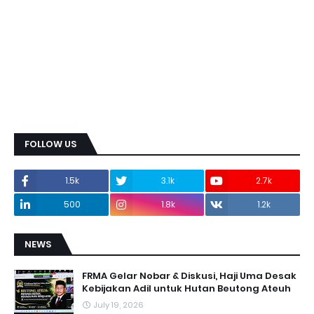
FOLLOW US
1.5k
3.1k
2.7k
500
1.8k
1.2k
NEWS
FRMA Gelar Nobar & Diskusi, Haji Uma Desak
Kebijakan Adil untuk Hutan Beutong Ateuh
July 19, 2026