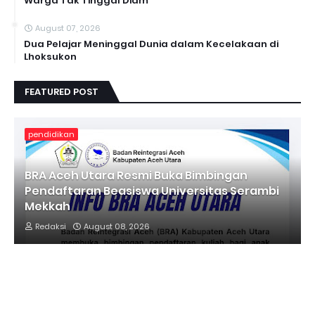
Warga Tak Tinggal Diam
August 07, 2026
Dua Pelajar Meninggal Dunia dalam Kecelakaan di
Lhoksukon
FEATURED POST
pendidikan
BRA Aceh Utara Resmi Buka Bimbingan
Pendaftaran Beasiswa Universitas Serambi
Mekkah
Redaksi
August 08, 2026