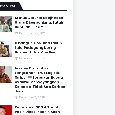
ITA VIRAL
Status Darurat Banjir Aceh
Utara Diperpanjang: Butuh
Bantuan Pusat!
December 25, 2025
Dibangun Kios Lima tahun
Lalu, Pedagang Kering
Bireuen Tidak Mau Pindah
February 03, 2025
Insiden Dramatis di
Langkahan: Truk Logistik
Satpol PP Terbakar, Bupati
Ayahwa Menyayangkan
Kejadian, Tidak Ada Korban
Jiwa
December 11, 2025
Kejadian di SDN 4 Tanah
Pasir, Dinas P dan K Aceh