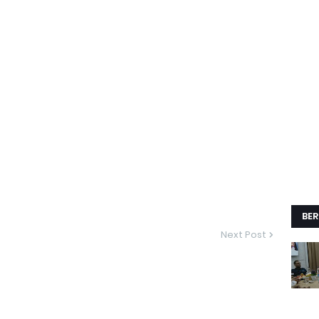
BER
Next Post