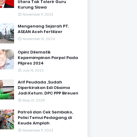
Utara Tak Tolerir Guru
Kurung Siswa
November 11, 2023
Mengenang Sejarah PT.
ASEAN Aceh Fertilizer
November 10, 2024
Opini: Dilematik
Kepemimpinan Parpol Pada
Pilpres 2024
July 15, 2023
Arif Peudada ,Sudah
Diperkirakan Edi Obama
Jadi Ketum. DPC PPP Bireuen
May 01, 2026
Patroli dan Cek Sembako,
Polisi Temui Pedagang di
Keude Amplah
November 11, 2023