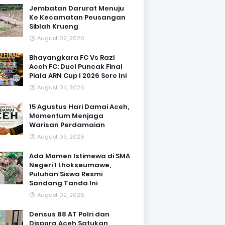
Jembatan Darurat Menuju
Ke Kecamatan Peusangan
Siblah Krueng
August 02, 2026
Bhayangkara FC Vs Razi
Aceh FC: Duel Puncak Final
Piala ARN Cup I 2026 Sore Ini
August 04, 2026
15 Agustus Hari Damai Aceh,
Momentum Menjaga
Warisan Perdamaian
August 03, 2026
Ada Momen Istimewa di SMA
Negeri 1 Lhokseumawe,
Puluhan Siswa Resmi
Sandang Tanda Ini
August 02, 2026
Densus 88 AT Polri dan
Dispora Aceh Satukan