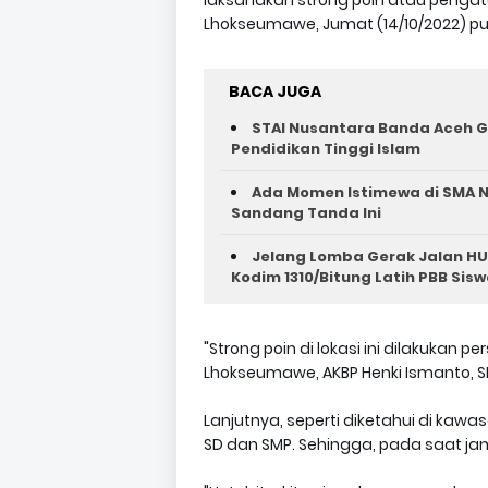
laksanakan strong poin atau pengatur
Lhokseumawe, Jumat (14/10/2022) puku
BACA JUGA
STAI Nusantara Banda Aceh G
Pendidikan Tinggi Islam
Ada Momen Istimewa di SMA N
Sandang Tanda Ini
Jelang Lomba Gerak Jalan HU
Kodim 1310/Bitung Latih PBB Sisw
"Strong poin di lokasi ini dilakukan p
Lhokseumawe, AKBP Henki Ismanto, SIK
Lanjutnya, seperti diketahui di kaw
SD dan SMP. Sehingga, pada saat jam