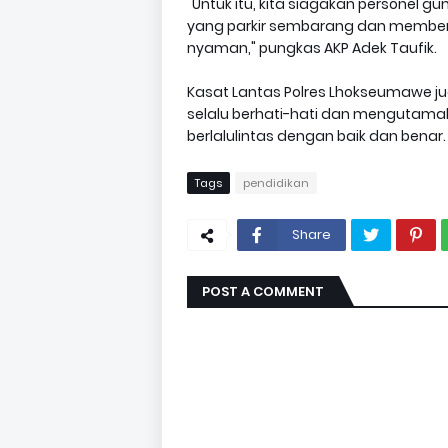
"Untuk itu, kita siagakan personel
yang parkir sembarang dan member
nyaman," pungkas AKP Adek Taufik.
Kasat Lantas Polres Lhokseumawe 
selalu berhati-hati dan mengutam
berlalulintas dengan baik dan benar.
Tags
pendidikan
Share
POST A COMMENT