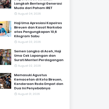
Langkah Bentengi Generasi
Muda dari Paham IRET
August 04, 2026
Haji Uma Apresiasi Kapolres
Bireuen dan Kasat Narkoba
atas Pengungkapan 10,6
Kilogram Sabu
August 03, 2026
Semen Langka di Aceh, Haji
Uma Cek Lapangan dan
Surati Menteri Perdagangan
August 02, 2026
Memasuki Agustus
Kemacetan di Kota Bireuen,
Kenderaan Roda Empat dan
Dua Ini Penyebabnya
August 01, 2026