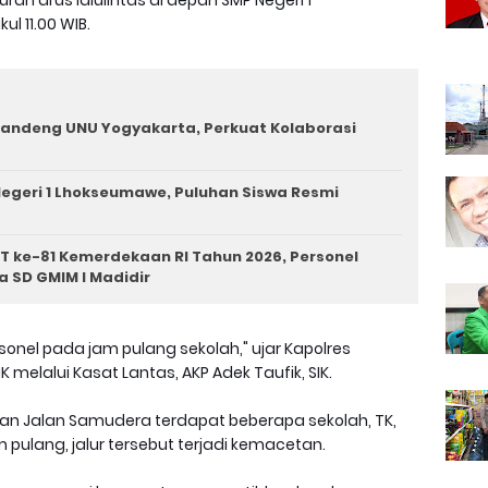
an arus lalulintas di depan SMP Negeri 1
l 11.00 WIB.
andeng UNU Yogyakarta, Perkuat Kolaborasi
egeri 1 Lhokseumawe, Puluhan Siswa Resmi
T ke-81 Kemerdekaan RI Tahun 2026, Personel
a SD GMIM I Madidir
ersonel pada jam pulang sekolah," ujar Kapolres
 melalui Kasat Lantas, AKP Adek Taufik, SIK.
asan Jalan Samudera terdapat beberapa sekolah, TK,
 pulang, jalur tersebut terjadi kemacetan.