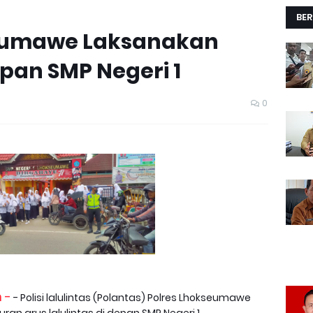
BER
eumawe Laksanakan
epan SMP Negeri 1
0
 -
- Polisi lalulintas (Polantas) Polres Lhokseumawe