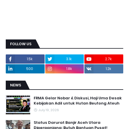
FOLLOW US
1.5k
3.1k
2.7k
500
1.8k
1.2k
NEWS
FRMA Gelar Nobar & Diskusi, Haji Uma Desak
Kebijakan Adil untuk Hutan Beutong Ateuh
July 19, 2026
Status Darurat Banjir Aceh Utara
Diperpanjang: Butuh Bantuan Pusat!