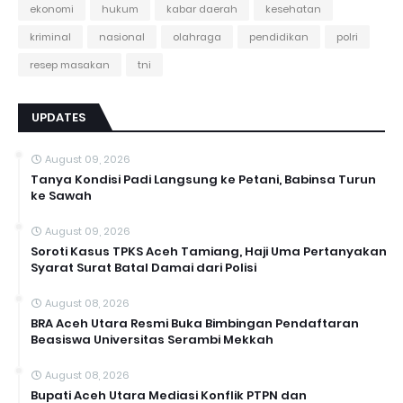
ekonomi
hukum
kabar daerah
kesehatan
kriminal
nasional
olahraga
pendidikan
polri
resep masakan
tni
UPDATES
August 09, 2026
Tanya Kondisi Padi Langsung ke Petani, Babinsa Turun
ke Sawah
August 09, 2026
Soroti Kasus TPKS Aceh Tamiang, Haji Uma Pertanyakan
Syarat Surat Batal Damai dari Polisi
August 08, 2026
BRA Aceh Utara Resmi Buka Bimbingan Pendaftaran
Beasiswa Universitas Serambi Mekkah
August 08, 2026
Bupati Aceh Utara Mediasi Konflik PTPN dan