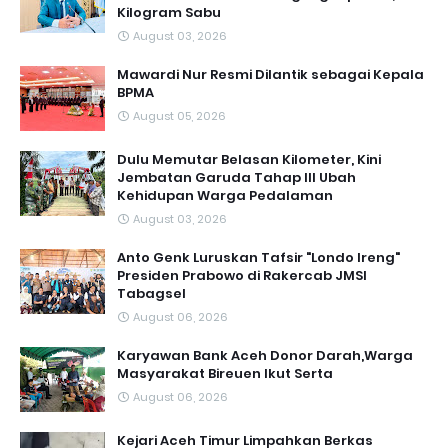
Kilogram Sabu
August 03, 2026
Mawardi Nur Resmi Dilantik sebagai Kepala
BPMA
August 05, 2026
Dulu Memutar Belasan Kilometer, Kini
Jembatan Garuda Tahap III Ubah
Kehidupan Warga Pedalaman ‎
August 03, 2026
Anto Genk Luruskan Tafsir "Londo Ireng"
Presiden Prabowo di Rakercab JMSI
Tabagsel
August 06, 2026
Karyawan Bank Aceh Donor Darah,Warga
Masyarakat Bireuen Ikut Serta
August 06, 2026
Kejari Aceh Timur Limpahkan Berkas