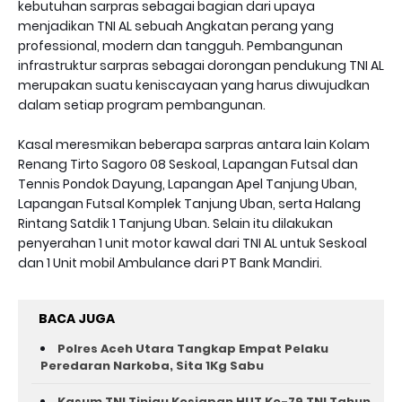
kebutuhan sarpras sebagai bagian dari upaya
menjadikan TNI AL sebuah Angkatan perang yang
professional, modern dan tangguh. Pembangunan
infrastruktur sarpras sebagai dorongan pendukung TNI AL
merupakan suatu keniscayaan yang harus diwujudkan
dalam setiap program pembangunan.
Kasal meresmikan beberapa sarpras antara lain Kolam
Renang Tirto Sagoro 08 Seskoal, Lapangan Futsal dan
Tennis Pondok Dayung, Lapangan Apel Tanjung Uban,
Lapangan Futsal Komplek Tanjung Uban, serta Halang
Rintang Satdik 1 Tanjung Uban. Selain itu dilakukan
penyerahan 1 unit motor kawal dari TNI AL untuk Seskoal
dan 1 Unit mobil Ambulance dari PT Bank Mandiri.
BACA JUGA
Polres Aceh Utara Tangkap Empat Pelaku
Peredaran Narkoba, Sita 1Kg Sabu
Kasum TNI Tinjau Kesiapan HUT Ke-79 TNI Tahun