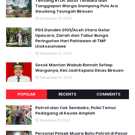
Tentang RTLH: Surat Terbuka dan
Tanggapan Warga Gampong Pulo Ara
Geudong Teungah Bireuen
November 10, 2023
PGS Dandim 0103/Aceh Utara Gelar
Upacara, Ziarah dan Tabur Bunga
Peringatan Hari Pahlawan di TMP
Lhokseumawe
November 10, 2023
Sosok Mantan Wabub Ramah Setiap
Warganya, Kini Jadi Kepala Dinas Bireuen
December 10, 2024
POPULAR
RECENTS
COMMENTS
Patroli dan Cek Sembako, Polisi Temui
Pedagang di Keude Amplah
November 11, 2023
Personel Polsek Muara Batu Patroli di Pasar