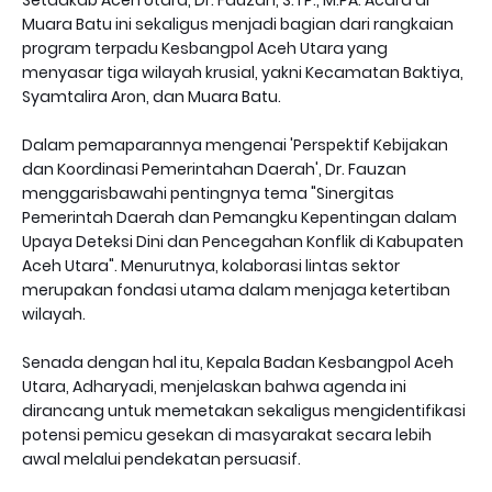
Setdakab Aceh Utara, Dr. Fauzan, S.TP., M.PA. Acara di
Muara Batu ini sekaligus menjadi bagian dari rangkaian
program terpadu Kesbangpol Aceh Utara yang
menyasar tiga wilayah krusial, yakni Kecamatan Baktiya,
Syamtalira Aron, dan Muara Batu.
Dalam pemaparannya mengenai 'Perspektif Kebijakan
dan Koordinasi Pemerintahan Daerah', Dr. Fauzan
menggarisbawahi pentingnya tema "Sinergitas
Pemerintah Daerah dan Pemangku Kepentingan dalam
Upaya Deteksi Dini dan Pencegahan Konflik di Kabupaten
Aceh Utara". Menurutnya, kolaborasi lintas sektor
merupakan fondasi utama dalam menjaga ketertiban
wilayah.
Senada dengan hal itu, Kepala Badan Kesbangpol Aceh
Utara, Adharyadi, menjelaskan bahwa agenda ini
dirancang untuk memetakan sekaligus mengidentifikasi
potensi pemicu gesekan di masyarakat secara lebih
awal melalui pendekatan persuasif.