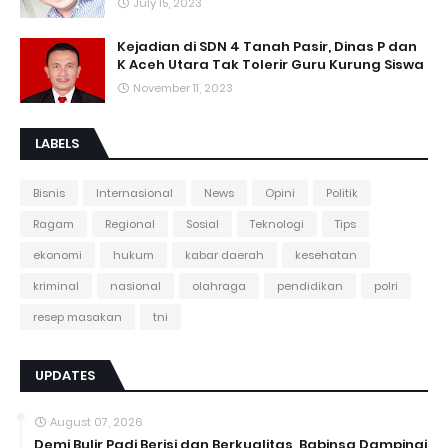
July 15, 2023
Kejadian di SDN 4 Tanah Pasir, Dinas P dan
K Aceh Utara Tak Tolerir Guru Kurung Siswa
November 11, 2023
LABELS
Bisnis
Internasional
News
Opini
Politik
Ragam
Regional
Sosial
Teknologi
Tips
ekonomi
hukum
kabar daerah
kesehatan
kriminal
nasional
olahraga
pendidikan
polri
resep masakan
tni
UPDATES
August 07, 2026
Demi Bulir Padi Berisi dan Berkualitas, Babinsa Dampingi