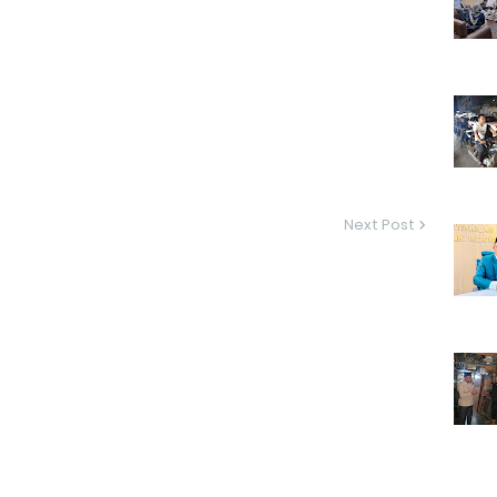
Next Post