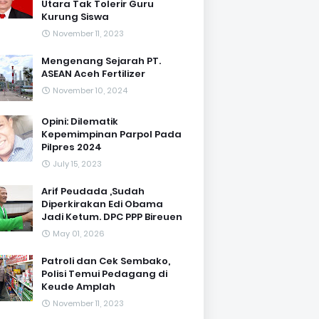
Utara Tak Tolerir Guru
Kurung Siswa
November 11, 2023
Mengenang Sejarah PT.
ASEAN Aceh Fertilizer
November 10, 2024
Opini: Dilematik
Kepemimpinan Parpol Pada
Pilpres 2024
July 15, 2023
Arif Peudada ,Sudah
Diperkirakan Edi Obama
Jadi Ketum. DPC PPP Bireuen
May 01, 2026
Patroli dan Cek Sembako,
Polisi Temui Pedagang di
Keude Amplah
November 11, 2023