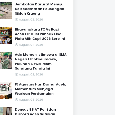
Jembatan Darurat Menuju
Ke Kecamatan Peusangan
Siblah Krueng
August 02, 2026
Bhayangkara FC Vs Razi
Aceh FC: Duel Puncak Final
Piala ARN Cup I 2026 Sore Ini
August 04, 2026
Ada Momen Istimewa di SMA
Negeri 1 Lhokseumawe,
Puluhan Siswa Resmi
Sandang Tanda Ini
August 02, 2026
15 Agustus Hari Damai Aceh,
Momentum Menjaga
Warisan Perdamaian
August 03, 2026
Densus 88 AT Polri dan
Dispora Aceh Satukan