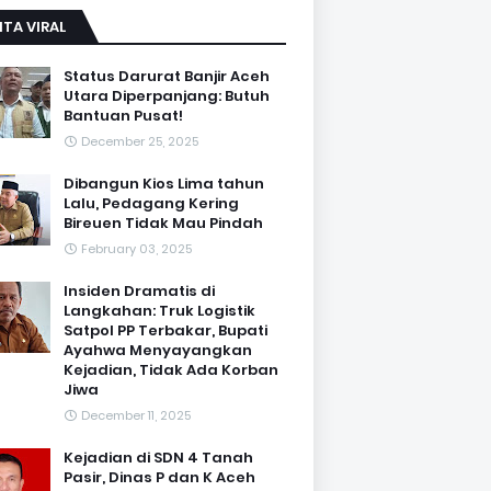
ITA VIRAL
Status Darurat Banjir Aceh
Utara Diperpanjang: Butuh
Bantuan Pusat!
December 25, 2025
Dibangun Kios Lima tahun
Lalu, Pedagang Kering
Bireuen Tidak Mau Pindah
February 03, 2025
Insiden Dramatis di
Langkahan: Truk Logistik
Satpol PP Terbakar, Bupati
Ayahwa Menyayangkan
Kejadian, Tidak Ada Korban
Jiwa
December 11, 2025
Kejadian di SDN 4 Tanah
Pasir, Dinas P dan K Aceh