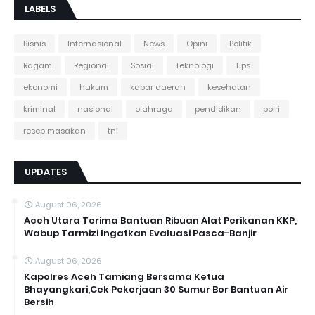
LABELS
Bisnis
Internasional
News
Opini
Politik
Ragam
Regional
Sosial
Teknologi
Tips
ekonomi
hukum
kabar daerah
kesehatan
kriminal
nasional
olahraga
pendidikan
polri
resep masakan
tni
UPDATES
August 06, 2026
Aceh Utara Terima Bantuan Ribuan Alat Perikanan KKP,
Wabup Tarmizi Ingatkan Evaluasi Pasca-Banjir
August 06, 2026
Kapolres Aceh Tamiang Bersama Ketua
Bhayangkari,Cek Pekerjaan 30 Sumur Bor Bantuan Air
Bersih