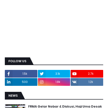
FOLLOW US
1.5k
3.1k
2.7k
500
1.8k
1.2k
NEWS
FRMA Gelar Nobar & Diskusi, Haji Uma Desak