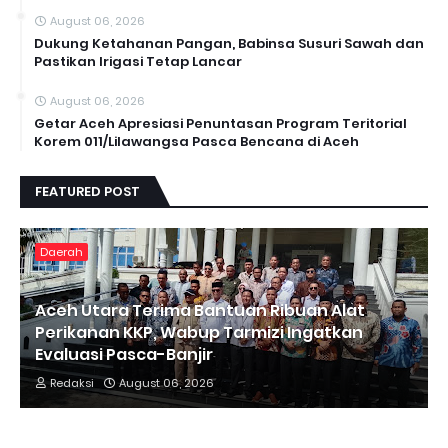
August 06, 2026
Dukung Ketahanan Pangan, Babinsa Susuri Sawah dan
Pastikan Irigasi Tetap Lancar
August 06, 2026
Getar Aceh Apresiasi Penuntasan Program Teritorial
Korem 011/Lilawangsa Pasca Bencana di Aceh ‎
FEATURED POST
Daerah
Aceh Utara Terima Bantuan Ribuan Alat
Perikanan KKP, Wabup Tarmizi Ingatkan
Evaluasi Pasca-Banjir
Redaksi
August 06, 2026