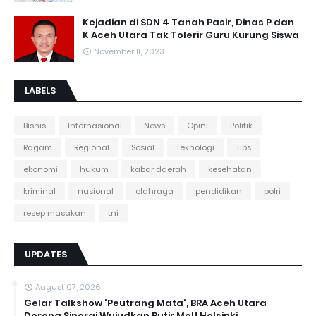
Kejadian di SDN 4 Tanah Pasir, Dinas P dan
K Aceh Utara Tak Tolerir Guru Kurung Siswa
November 11, 2023
LABELS
Bisnis
Internasional
News
Opini
Politik
Ragam
Regional
Sosial
Teknologi
Tips
ekonomi
hukum
kabar daerah
kesehatan
kriminal
nasional
olahraga
pendidikan
polri
resep masakan
tni
UPDATES
August 07, 2026
Gelar Talkshow 'Peutrang Mata', BRA Aceh Utara
Dorong Sinergi Wujudkan Butir MoU Helsinki