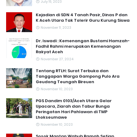
July 15, 2023
Kejadian di SDN 4 Tanah Pasir, Dinas P dan
K Aceh Utara Tak Tolerir Guru Kurung Siswa
November 11, 2023
Dr. Iswadi : Kemenangan Bustami Hamzah-
Fadhil Rahmi merupakan Kemenangan
Rakyat Aceh
November 27, 2024
Tentang RTLH: Surat Terbuka dan
Tanggapan Warga Gampong Pulo Ara
Geudong Teungah Bireuen
November 10, 2023
PGS Dandim 0103/Aceh Utara Gelar
Upacara, Ziarah dan Tabur Bunga
Peringatan Hari Pahlawan di TMP
Lhokseumawe
November 10, 2023
Sosok Mantan Wabub Ramah Setiap