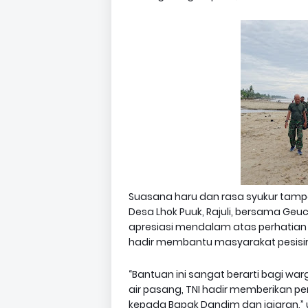
Suasana haru dan rasa syukur tampa
Desa Lhok Puuk, Rajuli, bersama Geu
apresiasi mendalam atas perhatian 
hadir membantu masyarakat pesisir 
“Bantuan ini sangat berarti bagi wa
air pasang, TNI hadir memberikan p
kepada Bapak Dandim dan jajaran,”