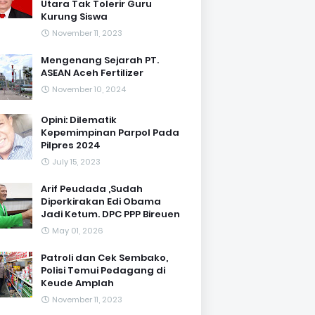
Utara Tak Tolerir Guru
Kurung Siswa
November 11, 2023
Mengenang Sejarah PT.
ASEAN Aceh Fertilizer
November 10, 2024
Opini: Dilematik
Kepemimpinan Parpol Pada
Pilpres 2024
July 15, 2023
Arif Peudada ,Sudah
Diperkirakan Edi Obama
Jadi Ketum. DPC PPP Bireuen
May 01, 2026
Patroli dan Cek Sembako,
Polisi Temui Pedagang di
Keude Amplah
November 11, 2023