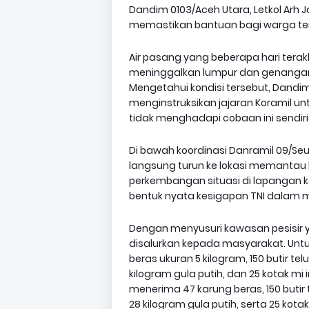
Dandim 0103/Aceh Utara, Letkol Arh Ja
memastikan bantuan bagi warga terda
Air pasang yang beberapa hari ter
meninggalkan lumpur dan genangan,
Mengetahui kondisi tersebut, Dandi
menginstruksikan jajaran Koramil u
tidak menghadapi cobaan ini sendiri
Di bawah koordinasi Danramil 09/Seu
langsung turun ke lokasi memantau 
perkembangan situasi di lapangan 
bentuk nyata kesigapan TNI dalam m
Dengan menyusuri kawasan pesisir 
disalurkan kepada masyarakat. Untu
beras ukuran 5 kilogram, 150 butir te
kilogram gula putih, dan 25 kotak m
menerima 47 karung beras, 150 butir 
28 kilogram gula putih, serta 25 kotak