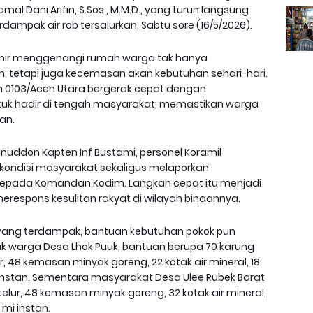
mal Dani Arifin, S.Sos., M.M.D., yang turun langsung
mpak air rob tersalurkan, Sabtu sore (16/5/2026).
akhir menggenangi rumah warga tak hanya
 tetapi juga kecemasan akan kebutuhan sehari-hari.
m 0103/Aceh Utara bergerak cepat dengan
ntuk hadir di tengah masyarakat, memastikan warga
an.
nuddon Kapten Inf Bustami, personel Koramil
kondisi masyarakat sekaligus melaporkan
kepada Komandan Kodim. Langkah cepat itu menjadi
erespons kesulitan rakyat di wilayah binaannya.
yang terdampak, bantuan kebutuhan pokok pun
k warga Desa Lhok Puuk, bantuan berupa 70 karung
lur, 48 kemasan minyak goreng, 22 kotak air mineral, 18
i instan. Sementara masyarakat Desa Ulee Rubek Barat
telur, 48 kemasan minyak goreng, 32 kotak air mineral,
 mi instan.