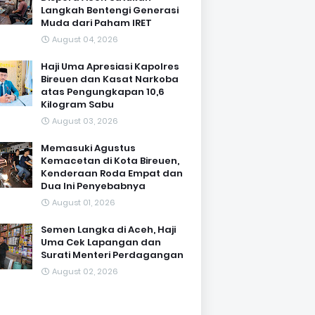
Langkah Bentengi Generasi
Muda dari Paham IRET
August 04, 2026
Haji Uma Apresiasi Kapolres
Bireuen dan Kasat Narkoba
atas Pengungkapan 10,6
Kilogram Sabu
August 03, 2026
Memasuki Agustus
Kemacetan di Kota Bireuen,
Kenderaan Roda Empat dan
Dua Ini Penyebabnya
August 01, 2026
Semen Langka di Aceh, Haji
Uma Cek Lapangan dan
Surati Menteri Perdagangan
August 02, 2026