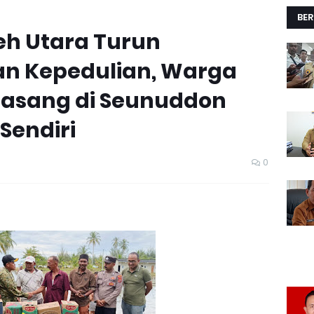
BER
eh Utara Turun
an Kepedulian, Warga
Pasang di Seunuddon
Sendiri
0