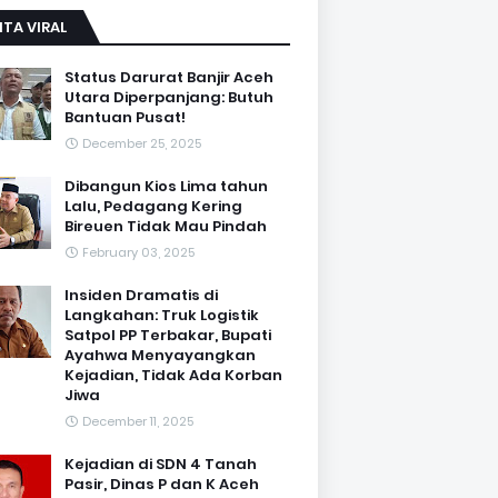
ITA VIRAL
Status Darurat Banjir Aceh
Utara Diperpanjang: Butuh
Bantuan Pusat!
December 25, 2025
Dibangun Kios Lima tahun
Lalu, Pedagang Kering
Bireuen Tidak Mau Pindah
February 03, 2025
Insiden Dramatis di
Langkahan: Truk Logistik
Satpol PP Terbakar, Bupati
Ayahwa Menyayangkan
Kejadian, Tidak Ada Korban
Jiwa
December 11, 2025
Kejadian di SDN 4 Tanah
Pasir, Dinas P dan K Aceh