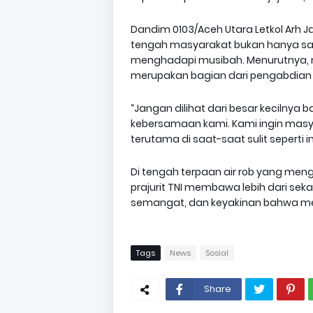
Dandim 0103/Aceh Utara Letkol Arh J
tengah masyarakat bukan hanya saat
menghadapi musibah. Menurutnya
merupakan bagian dari pengabdian 
“Jangan dilihat dari besar kecilnya 
kebersamaan kami. Kami ingin masya
terutama di saat-saat sulit seperti in
Di tengah terpaan air rob yang men
prajurit TNI membawa lebih dari se
semangat, dan keyakinan bahwa mer
Tags
News
Sosial
Share