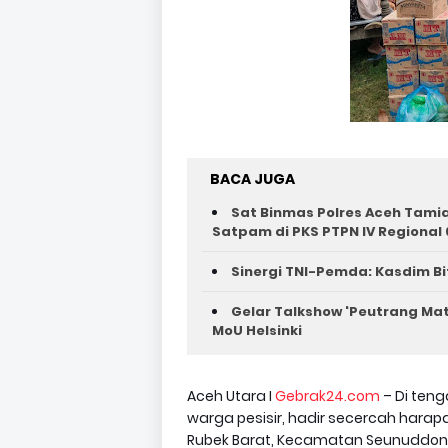
BACA JUGA
Sat Binmas Polres Aceh Tam
Satpam di PKS PTPN IV Regional 
Sinergi TNI-Pemda: Kasdim Bi
Gelar Talkshow 'Peutrang Mat
MoU Helsinki
Aceh Utara I
Gebrak24.com
– Di ten
warga pesisir, hadir secercah hara
Rubek Barat, Kecamatan Seunuddon, 