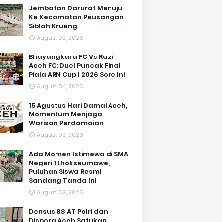
Jembatan Darurat Menuju
Ke Kecamatan Peusangan
Siblah Krueng
August 02, 2026
Bhayangkara FC Vs Razi
Aceh FC: Duel Puncak Final
Piala ARN Cup I 2026 Sore Ini
August 04, 2026
15 Agustus Hari Damai Aceh,
Momentum Menjaga
Warisan Perdamaian
August 03, 2026
Ada Momen Istimewa di SMA
Negeri 1 Lhokseumawe,
Puluhan Siswa Resmi
Sandang Tanda Ini
August 02, 2026
Densus 88 AT Polri dan
Dispora Aceh Satukan