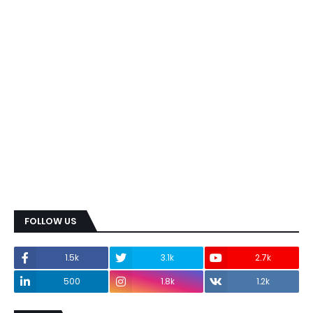
FOLLOW US
1.5k
3.1k
2.7k
500
1.8k
1.2k