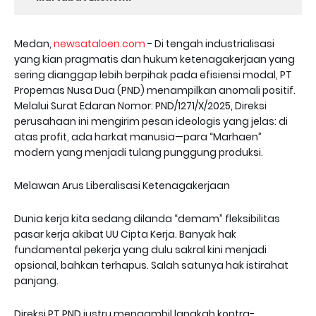
Medan,
newsataloen.com
- Di tengah industrialisasi
yang kian pragmatis dan hukum ketenagakerjaan yang
sering dianggap lebih berpihak pada efisiensi modal, PT
Propernas Nusa Dua (PND) menampilkan anomali positif.
Melalui Surat Edaran Nomor: PND/1271/X/2025, Direksi
perusahaan ini mengirim pesan ideologis yang jelas: di
atas profit, ada harkat manusia—para “Marhaen”
modern yang menjadi tulang punggung produksi.
Melawan Arus Liberalisasi Ketenagakerjaan
Dunia kerja kita sedang dilanda “demam” fleksibilitas
pasar kerja akibat UU Cipta Kerja. Banyak hak
fundamental pekerja yang dulu sakral kini menjadi
opsional, bahkan terhapus. Salah satunya hak istirahat
panjang.
Direksi PT PND justru mengambil langkah kontra-