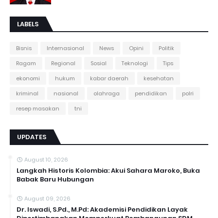
LABELS
Bisnis
Internasional
News
Opini
Politik
Ragam
Regional
Sosial
Teknologi
Tips
ekonomi
hukum
kabar daerah
kesehatan
kriminal
nasional
olahraga
pendidikan
polri
resep masakan
tni
UPDATES
August 10, 2026
Langkah Historis Kolombia: Akui Sahara Maroko, Buka
Babak Baru Hubungan
August 09, 2026
Dr. Iswadi, S.Pd., M.Pd: Akademisi Pendidikan Layak