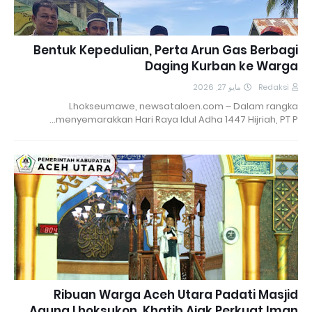
Bentuk Kepedulian, Perta Arun Gas Berbagi
Daging Kurban ke Warga
مايو 27, 2026
Redaksi
Lhokseumawe, newsataloen.com – Dalam rangka
menyemarakkan Hari Raya Idul Adha 1447 Hijriah, PT P…
Ribuan Warga Aceh Utara Padati Masjid
Agung Lhoksukon, Khatib Ajak Perkuat Iman