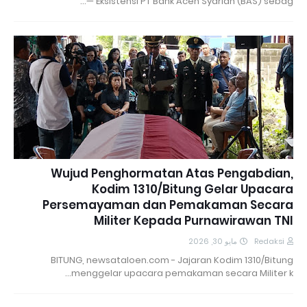
— Eksistensi PT Bank Aceh Syariah (BAS) sebag…
Wujud Penghormatan Atas Pengabdian,
Kodim 1310/Bitung Gelar Upacara
Persemayaman dan Pemakaman Secara
Militer Kepada Purnawirawan TNI
مايو 30, 2026
Redaksi
BITUNG, newsataloen.com - Jajaran Kodim 1310/Bitung
menggelar upacara pemakaman secara Militer k…