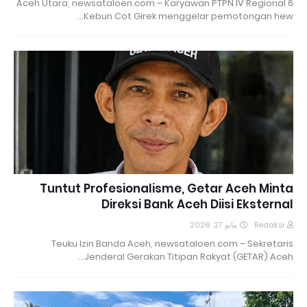
Aceh Utara, newsataloen.com – Karyawan PTPN IV Regional 6
Kebun Cot Girek menggelar pemotongan hew…
Tuntut Profesionalisme, Getar Aceh Minta
Direksi Bank Aceh Diisi Eksternal
مايو 27, 2026
Redaksi
Teuku Izin Banda Aceh, newsataloen.com – Sekretaris
Jenderal Gerakan Titipan Rakyat (GETAR) Aceh…