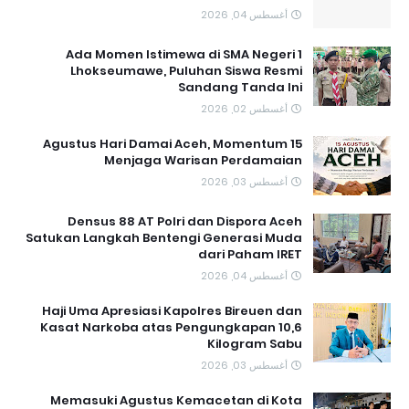
أغسطس 04, 2026
Ada Momen Istimewa di SMA Negeri 1
Lhokseumawe, Puluhan Siswa Resmi
Sandang Tanda Ini
أغسطس 02, 2026
15 Agustus Hari Damai Aceh, Momentum
Menjaga Warisan Perdamaian
أغسطس 03, 2026
Densus 88 AT Polri dan Dispora Aceh
Satukan Langkah Bentengi Generasi Muda
dari Paham IRET
أغسطس 04, 2026
Haji Uma Apresiasi Kapolres Bireuen dan
Kasat Narkoba atas Pengungkapan 10,6
Kilogram Sabu
أغسطس 03, 2026
Memasuki Agustus Kemacetan di Kota