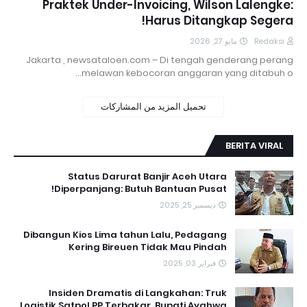
Praktek Under-Invoicing, Wilson Lalengke:
Harus Ditangkap Segera!
مايو 27, 2026
Redaksi
Jakarta , newsataloen.com – Di tengah genderang perang
melawan kebocoran anggaran yang ditabuh o…
تحميل المزيد من المشاركات
BERITA VIRAL
Status Darurat Banjir Aceh Utara
Diperpanjang: Butuh Bantuan Pusat!
ديسمبر 25, 2025
Dibangun Kios Lima tahun Lalu, Pedagang
Kering Bireuen Tidak Mau Pindah
فبراير 03, 2025
Insiden Dramatis di Langkahan: Truk
Logistik Satpol PP Terbakar, Bupati Ayahwa