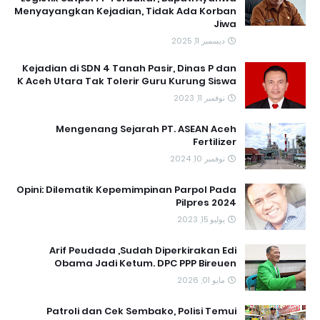
Menyayangkan Kejadian, Tidak Ada Korban
Jiwa
ديسمبر 11, 2025
Kejadian di SDN 4 Tanah Pasir, Dinas P dan
K Aceh Utara Tak Tolerir Guru Kurung Siswa
نوفمبر 11, 2023
Mengenang Sejarah PT. ASEAN Aceh
Fertilizer
نوفمبر 10, 2024
Opini: Dilematik Kepemimpinan Parpol Pada
Pilpres 2024
يوليو 15, 2023
Arif Peudada ,Sudah Diperkirakan Edi
Obama Jadi Ketum. DPC PPP Bireuen
مايو 01, 2026
Patroli dan Cek Sembako, Polisi Temui