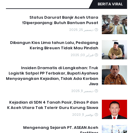
BERITA VIRAL
Status Darurat Banjir Aceh Utara
Diperpanjang: Butuh Bantuan Pusat!
ديسمبر 25, 2025
Dibangun Kios Lima tahun Lalu, Pedagang
Kering Bireuen Tidak Mau Pindah
فبراير 03, 2025
Insiden Dramatis di Langkahan: Truk
Logistik Satpol PP Terbakar, Bupati Ayahwa
Menyayangkan Kejadian, Tidak Ada Korban
Jiwa
ديسمبر 11, 2025
Kejadian di SDN 4 Tanah Pasir, Dinas P dan
K Aceh Utara Tak Tolerir Guru Kurung Siswa
نوفمبر 11, 2023
Mengenang Sejarah PT. ASEAN Aceh
Fertilizer