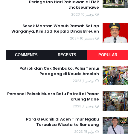
Peringatan Hari Pahlawan di TMP
Lhokseumawe
نوفمبر 10, 2023
Sosok Mantan Wabub Ramah Setiap
Warganya, Kini Jadi Kepala Dinas Bireuen
ديسمبر 10, 2024
COMMENTS
RECENTS
POPULAR
Patroli dan Cek Sembako, Polisi Temui
Pedagang di Keude Amplah
نوفمبر 11, 2023
Personel Polsek Muara Batu Patroli di Pasar
Krueng Mane
نوفمبر 11, 2023
Para Geuchik di Aceh Timur Ngaku
Terpaksa Wisata ke Bandung
يوليو 15, 2023