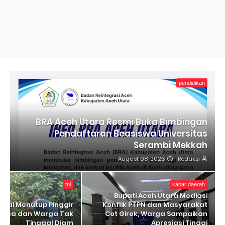
pendidikan
BRA Aceh Utara Resmi Buka Bimbingan
Pendaftaran Beasiswa Universitas
Serambi Mekkah
August 08, 2026
Redaksi
tni
kabar daerah
Bupati Aceh Utara Mediasi
lai Menutup Pinggir
Konflik PTPN dan Masyarakat
binsa dan Warga Tak
Cot Girek, Warga Sampaikan
Tinggal Diam
Apresiasi Tinggi