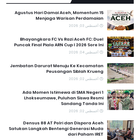
15 Agustus Hari Damai Aceh, Momentum
Menjaga Warisan Perdamaian
أغسطس 03, 2026
Bhayangkara FC Vs Razi Aceh FC: Duel
Puncak Final Piala ARN Cup I 2026 Sore Ini
أغسطس 04, 2026
Jembatan Darurat Menuju Ke Kecamatan
Peusangan Siblah Krueng
أغسطس 02, 2026
Ada Momen Istimewa di SMA Negeri 1
Lhokseumawe, Puluhan Siswa Resmi
Sandang Tanda Ini
أغسطس 02, 2026
Densus 88 AT Polri dan Dispora Aceh
Satukan Langkah Bentengi Generasi Muda
dari Paham IRET