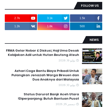
FOLLOW US
2.7k
3.1k
1.5k
1.2k
1.8k
500
NEWS
FRMA Gelar Nobar & Diskusi, Haji Uma Desak
Kebijakan Adil untuk Hutan Beutong Ateuh
يوليو 19, 2026
Azhari Cage Bantu Biaya Pribadi Untuk
Pulangkan Jenazah Warga Bireuen dan
Dua Anaknya dari Malaysia
يوليو 10, 2026
Status Darurat Banjir Aceh Utara
Diperpanjang: Butuh Bantuan Pusat!
ديسمبر 25, 2025