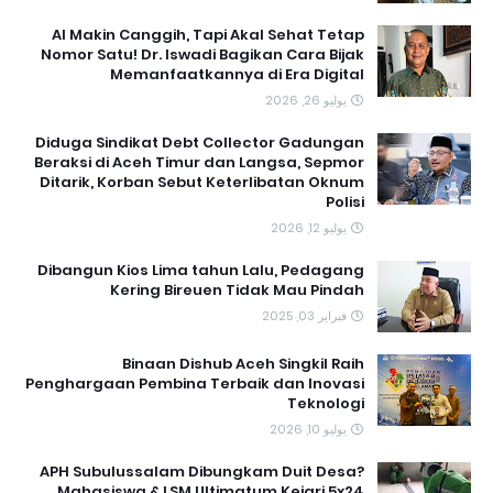
AI Makin Canggih, Tapi Akal Sehat Tetap
Nomor Satu! Dr. Iswadi Bagikan Cara Bijak
Memanfaatkannya di Era Digital
يوليو 26, 2026
Diduga Sindikat Debt Collector Gadungan
Beraksi di Aceh Timur dan Langsa, Sepmor
Ditarik, Korban Sebut Keterlibatan Oknum
Polisi
يوليو 12, 2026
Dibangun Kios Lima tahun Lalu, Pedagang
Kering Bireuen Tidak Mau Pindah
فبراير 03, 2025
Binaan Dishub Aceh Singkil Raih
Penghargaan Pembina Terbaik dan Inovasi
Teknologi
يوليو 10, 2026
APH Subulussalam Dibungkam Duit Desa?
Mahasiswa & LSM Ultimatum Kejari 5x24