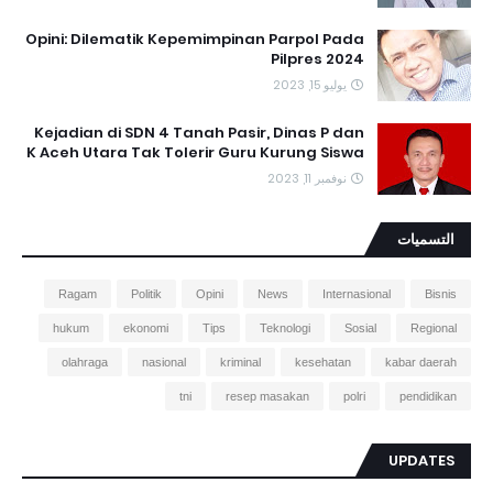
Opini: Dilematik Kepemimpinan Parpol Pada
Pilpres 2024
يوليو 15, 2023
Kejadian di SDN 4 Tanah Pasir, Dinas P dan
K Aceh Utara Tak Tolerir Guru Kurung Siswa
نوفمبر 11, 2023
التسميات
Ragam
Politik
Opini
News
Internasional
Bisnis
hukum
ekonomi
Tips
Teknologi
Sosial
Regional
olahraga
nasional
kriminal
kesehatan
kabar daerah
tni
resep masakan
polri
pendidikan
UPDATES