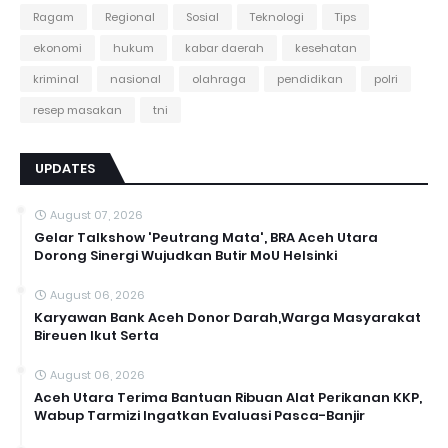
Ragam
Regional
Sosial
Teknologi
Tips
ekonomi
hukum
kabar daerah
kesehatan
kriminal
nasional
olahraga
pendidikan
polri
resep masakan
tni
UPDATES
August 07, 2026
Gelar Talkshow 'Peutrang Mata', BRA Aceh Utara
Dorong Sinergi Wujudkan Butir MoU Helsinki
August 06, 2026
Karyawan Bank Aceh Donor Darah,Warga Masyarakat
Bireuen Ikut Serta
August 06, 2026
Aceh Utara Terima Bantuan Ribuan Alat Perikanan KKP,
Wabup Tarmizi Ingatkan Evaluasi Pasca-Banjir