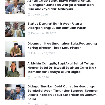
Azhari Cage Bantu Biaya Pribadi Untuk
Pulangkan Jenazah Warga Bireuen dan
Dua Anaknya dari Malaysia
July 10, 2026
Status Darurat Banjir Aceh Utara
Diperpanjang: Butuh Bantuan Pusat!
December 25, 2025
Dibangun Kios Lima tahun Lalu, Pedagang
Kering Bireuen Tidak Mau Pindah
February 03, 2025
AI Makin Canggih, Tapi Akal Sehat Tetap
Nomor Satu! Dr. Iswadi Bagikan Cara Bijak
Memanfaatkannya di Era Digital
July 26, 2026
Diduga Sindikat Debt Collector Gadungan
Beraksi di Aceh Timur dan Langsa, Sepmor
Ditarik, Korban Sebut Keterlibatan Oknum
Polisi
July 12, 2026