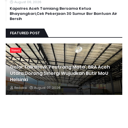
August 06, 2026
Kapolres Aceh Tamiang Bersama Ketua
Bhayangkari,Cek Pekerjaan 30 Sumur Bor Bantuan Air
Bersih
FEATURED POST
News
Gelar Talkshow 'Peutrang Mata', BRA Aceh
Utara Dorong Sinergi Wujudkan Butir MoU
Helsinki
Redaksi
August 07, 2026