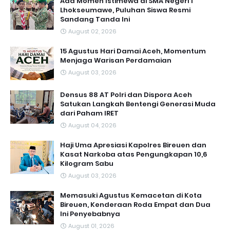
Ada Momen Istimewa di SMA Negeri 1
Lhokseumawe, Puluhan Siswa Resmi
Sandang Tanda Ini
August 02, 2026
15 Agustus Hari Damai Aceh, Momentum
Menjaga Warisan Perdamaian
August 03, 2026
Densus 88 AT Polri dan Dispora Aceh
Satukan Langkah Bentengi Generasi Muda
dari Paham IRET
August 04, 2026
Haji Uma Apresiasi Kapolres Bireuen dan
Kasat Narkoba atas Pengungkapan 10,6
Kilogram Sabu
August 03, 2026
Memasuki Agustus Kemacetan di Kota
Bireuen, Kenderaan Roda Empat dan Dua
Ini Penyebabnya
August 01, 2026