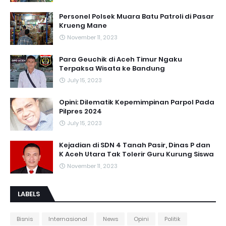
Personel Polsek Muara Batu Patroli di Pasar
Krueng Mane
November 11, 2023
Para Geuchik di Aceh Timur Ngaku
Terpaksa Wisata ke Bandung
July 15, 2023
Opini: Dilematik Kepemimpinan Parpol Pada
Pilpres 2024
July 15, 2023
Kejadian di SDN 4 Tanah Pasir, Dinas P dan
K Aceh Utara Tak Tolerir Guru Kurung Siswa
November 11, 2023
LABELS
Bisnis
Internasional
News
Opini
Politik