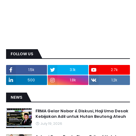
FOLLOW US
1.5k
3.1k
2.7k
500
1.8k
1.2k
NEWS
FRMA Gelar Nobar & Diskusi, Haji Uma Desak
Kebijakan Adil untuk Hutan Beutong Ateuh
July 19, 2026