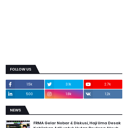
FOLLOW US
1.5k
3.1k
2.7k
500
1.8k
1.2k
NEWS
FRMA Gelar Nobar & Diskusi, Haji Uma Desak