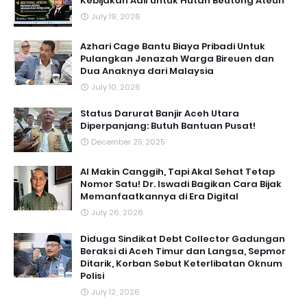
Kebijakan Adil untuk Hutan Beutong Ateuh
July 19, 2026
Azhari Cage Bantu Biaya Pribadi Untuk
Pulangkan Jenazah Warga Bireuen dan
Dua Anaknya dari Malaysia
July 10, 2026
Status Darurat Banjir Aceh Utara
Diperpanjang: Butuh Bantuan Pusat!
December 25, 2025
AI Makin Canggih, Tapi Akal Sehat Tetap
Nomor Satu! Dr. Iswadi Bagikan Cara Bijak
Memanfaatkannya di Era Digital
July 26, 2026
Diduga Sindikat Debt Collector Gadungan
Beraksi di Aceh Timur dan Langsa, Sepmor
Ditarik, Korban Sebut Keterlibatan Oknum
Polisi
July 12, 2026