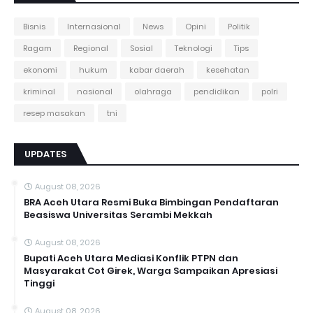
Bisnis
Internasional
News
Opini
Politik
Ragam
Regional
Sosial
Teknologi
Tips
ekonomi
hukum
kabar daerah
kesehatan
kriminal
nasional
olahraga
pendidikan
polri
resep masakan
tni
UPDATES
August 08, 2026
BRA Aceh Utara Resmi Buka Bimbingan Pendaftaran
Beasiswa Universitas Serambi Mekkah
August 08, 2026
Bupati Aceh Utara Mediasi Konflik PTPN dan
Masyarakat Cot Girek, Warga Sampaikan Apresiasi
Tinggi
August 08, 2026