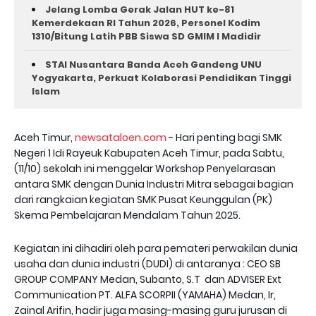
Jelang Lomba Gerak Jalan HUT ke-81
Kemerdekaan RI Tahun 2026, Personel Kodim
1310/Bitung Latih PBB Siswa SD GMIM I Madidir
STAI Nusantara Banda Aceh Gandeng UNU
Yogyakarta, Perkuat Kolaborasi Pendidikan Tinggi
Islam
Aceh Timur,
newsataloen.com
- Hari penting bagi SMK
Negeri 1 Idi Rayeuk Kabupaten Aceh Timur, pada Sabtu,
(11/10) sekolah ini menggelar Workshop Penyelarasan
antara SMK dengan Dunia Industri Mitra sebagai bagian
dari rangkaian kegiatan SMK Pusat Keunggulan (PK)
Skema Pembelajaran Mendalam Tahun 2025.
Kegiatan ini dihadiri oleh para pemateri perwakilan dunia
usaha dan dunia industri (DUDI) di antaranya : CEO SB
GROUP COMPANY Medan, Subanto, S.T dan ADVISER Ext
Communication PT. ALFA SCORPII (YAMAHA) Medan, Ir,
Zainal Arifin, hadir juga masing-masing guru jurusan di