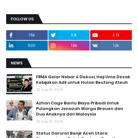
FOLLOW US
1.5k
3.1k
2.7k
500
1.8k
1.2k
NEWS
FRMA Gelar Nobar & Diskusi, Haji Uma Desak
Kebijakan Adil untuk Hutan Beutong Ateuh
July 19, 2026
Azhari Cage Bantu Biaya Pribadi Untuk
Pulangkan Jenazah Warga Bireuen dan
Dua Anaknya dari Malaysia
July 10, 2026
Status Darurat Banjir Aceh Utara