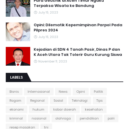
Para Geuchik di Aceh Timur Ngaku
Terpaksa Wisata ke Bandung
July 15, 2023
Opini: Dilematik Kepemimpinan Parpol Pada
Pilpres 2024
July 15, 2023
Kejadian di SDN 4 Tanah Pasir, Dinas P dan
K Aceh Utara Tak Tolerir Guru Kurung Siswa
November 11, 2023
LABELS
Bisnis
Internasional
News
Opini
Politik
Ragam
Regional
Sosial
Teknologi
Tips
ekonomi
hukum
kabar daerah
kesehatan
kriminal
nasional
olahraga
pendidikan
polri
resep masakan
tni