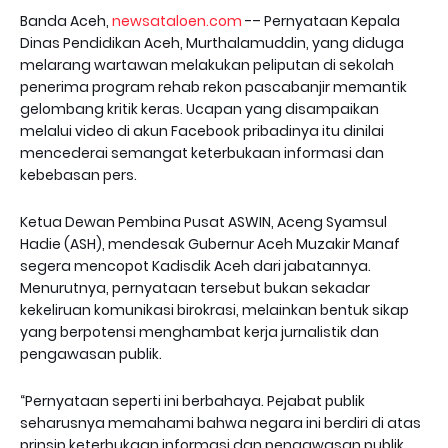
Banda Aceh,
newsataloen.com
-– Pernyataan Kepala
Dinas Pendidikan Aceh, Murthalamuddin, yang diduga
melarang wartawan melakukan peliputan di sekolah
penerima program rehab rekon pascabanjir memantik
gelombang kritik keras. Ucapan yang disampaikan
melalui video di akun Facebook pribadinya itu dinilai
mencederai semangat keterbukaan informasi dan
kebebasan pers.
Ketua Dewan Pembina Pusat ASWIN, Aceng Syamsul
Hadie (ASH), mendesak Gubernur Aceh Muzakir Manaf
segera mencopot Kadisdik Aceh dari jabatannya.
Menurutnya, pernyataan tersebut bukan sekadar
kekeliruan komunikasi birokrasi, melainkan bentuk sikap
yang berpotensi menghambat kerja jurnalistik dan
pengawasan publik.
“Pernyataan seperti ini berbahaya. Pejabat publik
seharusnya memahami bahwa negara ini berdiri di atas
prinsip keterbukaan informasi dan pengawasan publik,