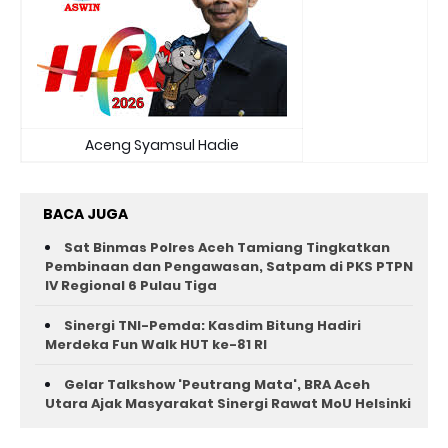
Aceng Syamsul Hadie
BACA JUGA
Sat Binmas Polres Aceh Tamiang Tingkatkan
Pembinaan dan Pengawasan, Satpam di PKS PTPN
IV Regional 6 Pulau Tiga
Sinergi TNI-Pemda: Kasdim Bitung Hadiri
Merdeka Fun Walk HUT ke-81 RI
Gelar Talkshow 'Peutrang Mata', BRA Aceh
Utara Ajak Masyarakat Sinergi Rawat MoU Helsinki