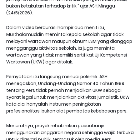
bukan ketakutan terhadap kritik,” ujar ASH,Minggu
(24/5/2026).
Dalam video berdurasi hampir dua menit itu,
Murthalamuddin meminta kepala sekolah agar tidak
melayani wartawan maupun oknum LSM yang dianggap
mengganggu aktivitas sekolah. Ia juga meminta
wartawan yang tidak memiliki sertifikat Uji Kompetensi
Wartawan (UKW) agar ditolak.
Pernyataan itu langsung menuai polemik. ASH
menegaskan, Undang-Undang Nomor 40 Tahun 1999
tentang Pers tidak pernah menjadikan UKW sebagai
syarat legal untuk menjalankan aktivitas jurnalistik. UKW,
kata dia, hanyalah instrumen peningkatan
profesionalitas, bukan alat pembatas kebebasan pers.
Menurutnya, proyek rehab rekon pascabanjir
menggunakan anggaran negara sehingga wajib terbuka
untuk diawasi publik, termasuk oleh media. Pers,