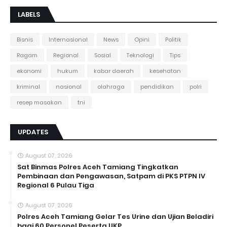
LABELS
Bisnis
Internasional
News
Opini
Politik
Ragam
Regional
Sosial
Teknologi
Tips
ekonomi
hukum
kabar daerah
kesehatan
kriminal
nasional
olahraga
pendidikan
polri
resep masakan
tni
UPDATES
August 07, 2026
Sat Binmas Polres Aceh Tamiang Tingkatkan
Pembinaan dan Pengawasan, Satpam di PKS PTPN IV
Regional 6 Pulau Tiga
August 07, 2026
Polres Aceh Tamiang Gelar Tes Urine dan Ujian Beladiri
bagi 60 Personel Peserta UKP