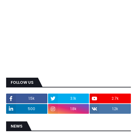
FOLLOW US
1.5k
3.1k
2.7k
500
1.8k
1.2k
NEWS