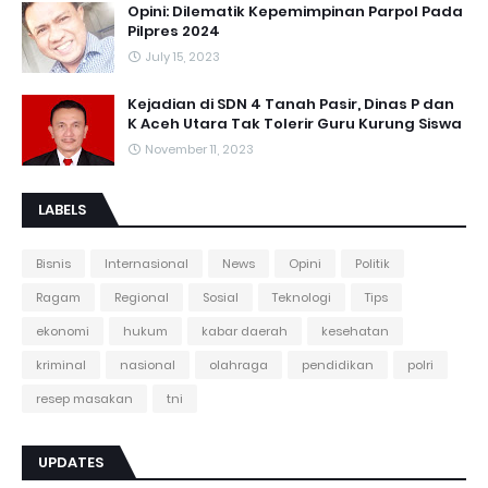
Opini: Dilematik Kepemimpinan Parpol Pada
Pilpres 2024
July 15, 2023
Kejadian di SDN 4 Tanah Pasir, Dinas P dan
K Aceh Utara Tak Tolerir Guru Kurung Siswa
November 11, 2023
LABELS
Bisnis
Internasional
News
Opini
Politik
Ragam
Regional
Sosial
Teknologi
Tips
ekonomi
hukum
kabar daerah
kesehatan
kriminal
nasional
olahraga
pendidikan
polri
resep masakan
tni
UPDATES