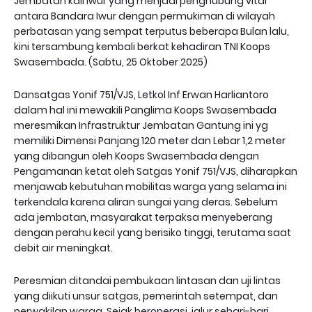
Jembatan kali Iwur yang menjadi penghubung vital
antara Bandara Iwur dengan permukiman di wilayah
perbatasan yang sempat terputus beberapa Bulan lalu,
kini tersambung kembali berkat kehadiran TNI Koops
Swasembada. (Sabtu, 25 Oktober 2025)
Dansatgas Yonif 751/VJS, Letkol Inf Erwan Harliantoro
dalam hal ini mewakili Panglima Koops Swasembada
meresmikan Infrastruktur Jembatan Gantung ini yg
memiliki Dimensi Panjang 120 meter dan Lebar 1,2 meter
yang dibangun oleh Koops Swasembada dengan
Pengamanan ketat oleh Satgas Yonif 751/VJS, diharapkan
menjawab kebutuhan mobilitas warga yang selama ini
terkendala karena aliran sungai yang deras. Sebelum
ada jembatan, masyarakat terpaksa menyeberang
dengan perahu kecil yang berisiko tinggi, terutama saat
debit air meningkat.
Peresmian ditandai pembukaan lintasan dan uji lintas
yang diikuti unsur satgas, pemerintah setempat, dan
perwakilan warga. Sejak beroperasi, jalur sehari-hari