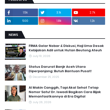
1.5k
3.1k
2.7k
500
1.8k
1.2k
NEWS
FRMA Gelar Nobar & Diskusi, Haji Uma Desak
Kebijakan Adil untuk Hutan Beutong Ateuh
July 19, 2026
Status Darurat Banjir Aceh Utara
Diperpanjang: Butuh Bantuan Pusat!
December 25, 2025
AI Makin Canggih, Tapi Akal Sehat Tetap
Nomor Satu! Dr. Iswadi Bagikan Cara Bijak
Memanfaatkannya di Era Digital
July 26, 2026