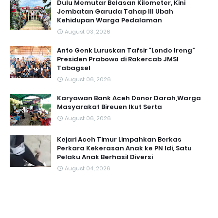
Dulu Memutar Belasan Kilometer, Kini
Jembatan Garuda Tahap III Ubah
Kehidupan Warga Pedalaman ‎
August 03, 2026
Anto Genk Luruskan Tafsir "Londo Ireng"
Presiden Prabowo di Rakercab JMSI
Tabagsel
August 06, 2026
Karyawan Bank Aceh Donor Darah,Warga
Masyarakat Bireuen Ikut Serta
August 06, 2026
Kejari Aceh Timur Limpahkan Berkas
Perkara Kekerasan Anak ke PN Idi, Satu
Pelaku Anak Berhasil Diversi
August 04, 2026