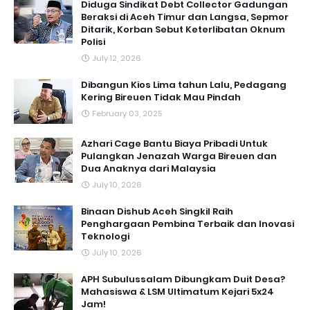
Diduga Sindikat Debt Collector Gadungan
Beraksi di Aceh Timur dan Langsa, Sepmor
Ditarik, Korban Sebut Keterlibatan Oknum
Polisi
July 12, 2026
Dibangun Kios Lima tahun Lalu, Pedagang
Kering Bireuen Tidak Mau Pindah
February 03, 2025
Azhari Cage Bantu Biaya Pribadi Untuk
Pulangkan Jenazah Warga Bireuen dan
Dua Anaknya dari Malaysia
July 10, 2026
Binaan Dishub Aceh Singkil Raih
Penghargaan Pembina Terbaik dan Inovasi
Teknologi
July 10, 2026
APH Subulussalam Dibungkam Duit Desa?
Mahasiswa & LSM Ultimatum Kejari 5x24
Jam!