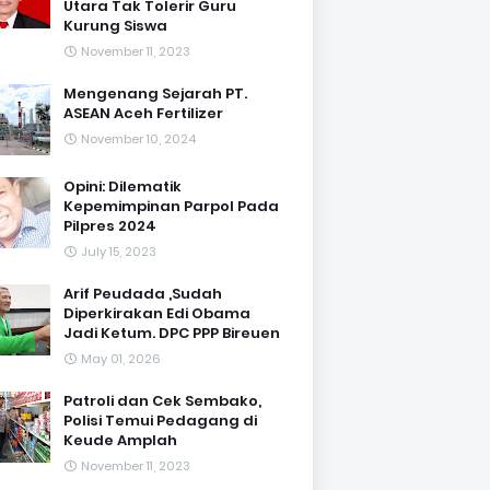
Utara Tak Tolerir Guru
Kurung Siswa
November 11, 2023
Mengenang Sejarah PT.
ASEAN Aceh Fertilizer
November 10, 2024
Opini: Dilematik
Kepemimpinan Parpol Pada
Pilpres 2024
July 15, 2023
Arif Peudada ,Sudah
Diperkirakan Edi Obama
Jadi Ketum. DPC PPP Bireuen
May 01, 2026
Patroli dan Cek Sembako,
Polisi Temui Pedagang di
Keude Amplah
November 11, 2023