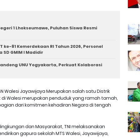
egeri 1 Lhokseumawe, Puluhan Siswa Resmi
T ke-81 Kemerdekaan RI Tahun 2026, Personel
a SD GMIM I Madidir
andeng UNU Yogyakarta, Perkuat Kolaborasi
N Walesi Jayawijaya Merupakan salah satu Distrik
 di Walesi merupakan penduduk yang ramah tamah,
bagian dari komitmen kehadiran Negara di tengah
 lingkungan dan Masyarakat, TNI melaksanakan
dirikan gapura sekolah MTS Walesi, Jayawijaya,