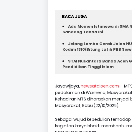
BACA JUGA
Ada Momen Istimewa di SMA N
Sandang Tanda Ini
Jelang Lomba Gerak Jalan HU
Kodim 1310/Bitung Latih PBB Sisw
STAI Nusantara Banda Aceh G
Pendidikan Tinggi Islam
Jayawijaya,
newsataloen.com
--MTS
pedalaman di Wamena, Masyarakat
Kehadiran MTS diharapkan menjadi 
Masyarakat, Rabu (22/10/2025).
Sebagai wujud kepedulian terhadap
kegiatan karya bhakti membantu men