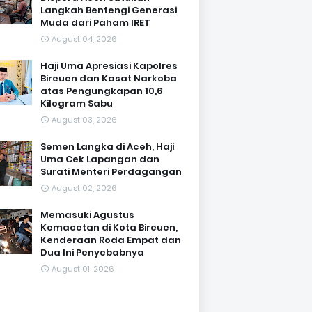
Langkah Bentengi Generasi
Muda dari Paham IRET
August 04, 2026
Haji Uma Apresiasi Kapolres
Bireuen dan Kasat Narkoba
atas Pengungkapan 10,6
Kilogram Sabu
August 03, 2026
Semen Langka di Aceh, Haji
Uma Cek Lapangan dan
Surati Menteri Perdagangan
August 02, 2026
Memasuki Agustus
Kemacetan di Kota Bireuen,
Kenderaan Roda Empat dan
Dua Ini Penyebabnya
August 01, 2026