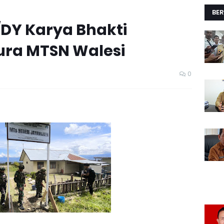
BER
/DY Karya Bhakti
ura MTSN Walesi
0