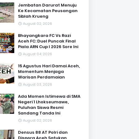
Jembatan Darurat Menuju
Ke Kecamatan Peusangan
Siblah Krueng
August 02, 2026
Bhayangkara FC Vs Razi
Aceh FC: Duel Puncak Final
Piala ARN Cup I 2026 Sore Ini
August 04, 2026
15 Agustus Hari Damai Aceh,
Momentum Menjaga
Warisan Perdamaian
August 03, 2026
Ada Momen Istimewa di SMA
Negeri 1 Lhokseumawe,
Puluhan Siswa Resmi
Sandang Tanda Ini
August 02, 2026
Densus 88 AT Polri dan
Dispora Aceh Satukan