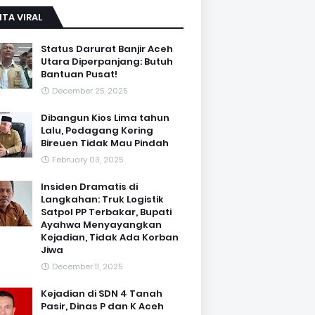
ITA VIRAL
Status Darurat Banjir Aceh
Utara Diperpanjang: Butuh
Bantuan Pusat!
December 25, 2025
Dibangun Kios Lima tahun
Lalu, Pedagang Kering
Bireuen Tidak Mau Pindah
February 03, 2025
Insiden Dramatis di
Langkahan: Truk Logistik
Satpol PP Terbakar, Bupati
Ayahwa Menyayangkan
Kejadian, Tidak Ada Korban
Jiwa
December 11, 2025
Kejadian di SDN 4 Tanah
Pasir, Dinas P dan K Aceh