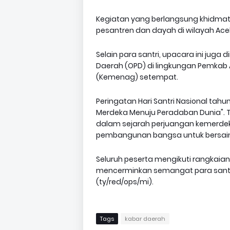
Kegiatan yang berlangsung khidmat in
pesantren dan dayah di wilayah Ace
Selain para santri, upacara ini juga 
Daerah (OPD) di lingkungan Pemkab
(Kemenag) setempat.
Peringatan Hari Santri Nasional ta
Merdeka Menuju Peradaban Dunia". 
dalam sejarah perjuangan kemerdek
pembangunan bangsa untuk bersaing
Seluruh peserta mengikuti rangkaia
mencerminkan semangat para santri
(ty/red/ops/mi).
Tags
kabar daerah