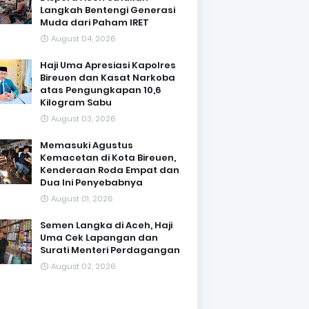
Langkah Bentengi Generasi
Muda dari Paham IRET
August 04, 2026
Haji Uma Apresiasi Kapolres
Bireuen dan Kasat Narkoba
atas Pengungkapan 10,6
Kilogram Sabu
August 03, 2026
Memasuki Agustus
Kemacetan di Kota Bireuen,
Kenderaan Roda Empat dan
Dua Ini Penyebabnya
August 01, 2026
Semen Langka di Aceh, Haji
Uma Cek Lapangan dan
Surati Menteri Perdagangan
August 02, 2026