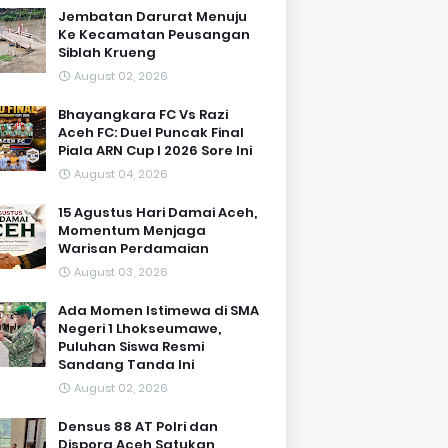
Jembatan Darurat Menuju
Ke Kecamatan Peusangan
Siblah Krueng
August 02, 2026
Bhayangkara FC Vs Razi
Aceh FC: Duel Puncak Final
Piala ARN Cup I 2026 Sore Ini
August 04, 2026
15 Agustus Hari Damai Aceh,
Momentum Menjaga
Warisan Perdamaian
August 03, 2026
Ada Momen Istimewa di SMA
Negeri 1 Lhokseumawe,
Puluhan Siswa Resmi
Sandang Tanda Ini
August 02, 2026
Densus 88 AT Polri dan
Dispora Aceh Satukan