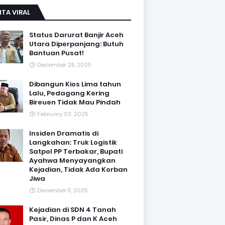
ITA VIRAL
Status Darurat Banjir Aceh
Utara Diperpanjang: Butuh
Bantuan Pusat!
December 25, 2025
Dibangun Kios Lima tahun
Lalu, Pedagang Kering
Bireuen Tidak Mau Pindah
February 03, 2025
Insiden Dramatis di
Langkahan: Truk Logistik
Satpol PP Terbakar, Bupati
Ayahwa Menyayangkan
Kejadian, Tidak Ada Korban
Jiwa
December 11, 2025
Kejadian di SDN 4 Tanah
Pasir, Dinas P dan K Aceh