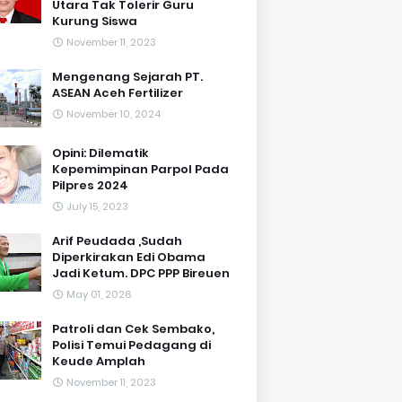
Utara Tak Tolerir Guru
Kurung Siswa
November 11, 2023
Mengenang Sejarah PT.
ASEAN Aceh Fertilizer
November 10, 2024
Opini: Dilematik
Kepemimpinan Parpol Pada
Pilpres 2024
July 15, 2023
Arif Peudada ,Sudah
Diperkirakan Edi Obama
Jadi Ketum. DPC PPP Bireuen
May 01, 2026
Patroli dan Cek Sembako,
Polisi Temui Pedagang di
Keude Amplah
November 11, 2023