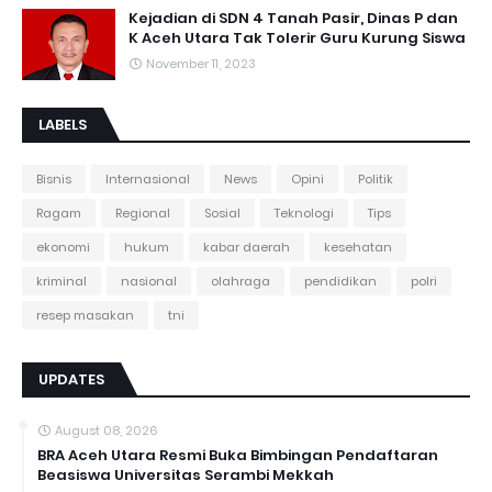
Kejadian di SDN 4 Tanah Pasir, Dinas P dan
K Aceh Utara Tak Tolerir Guru Kurung Siswa
November 11, 2023
LABELS
Bisnis
Internasional
News
Opini
Politik
Ragam
Regional
Sosial
Teknologi
Tips
ekonomi
hukum
kabar daerah
kesehatan
kriminal
nasional
olahraga
pendidikan
polri
resep masakan
tni
UPDATES
August 08, 2026
BRA Aceh Utara Resmi Buka Bimbingan Pendaftaran
Beasiswa Universitas Serambi Mekkah