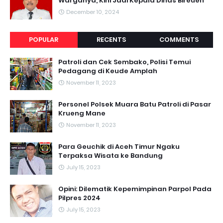
Warganya, Kini Jadi Kepala Dinas Bireuen
December 10, 2024
POPULAR
RECENTS
COMMENTS
Patroli dan Cek Sembako, Polisi Temui
Pedagang di Keude Amplah
November 11, 2023
Personel Polsek Muara Batu Patroli di Pasar
Krueng Mane
November 11, 2023
Para Geuchik di Aceh Timur Ngaku
Terpaksa Wisata ke Bandung
July 15, 2023
Opini: Dilematik Kepemimpinan Parpol Pada
Pilpres 2024
July 15, 2023