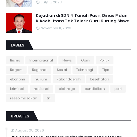
July 15, 2023
Kejadian di SDN 4 Tanah Pasir, Dinas P dan
K Aceh Utara Tak Tolerir Guru Kurung Siswa
November 11, 2023
LABELS
Bisnis
Internasional
News
Opini
Politik
Ragam
Regional
Sosial
Teknologi
Tips
ekonomi
hukum
kabar daerah
kesehatan
kriminal
nasional
olahraga
pendidikan
polri
resep masakan
tni
UPDATES
August 08, 2026