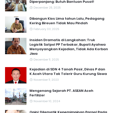
Diperpanjang: Butuh Bantuan Pusat!
December 25, 2025
Dibangun Kios Lima tahun Lalu, Pedagang
Kering Bireuen Tidak Mau Pindah
February 03, 2025
Insiden Dramatis di Langkahan: Truk
Logistik Satpol PP Terbakar, Bupati Ayahwa
Menyayangkan Kejadian, Tidak Ada Korban
Jiwa
December 11, 2025
Kejadian di SDN 4 Tanah Pasir, Dinas P dan
K Aceh Utara Tak Tolerir Guru Kurung Siswa
November 11, 2023
Mengenang Sejarah PT. ASEAN Aceh
Fertilizer
November 10, 2024
Opini: Dilematik Kepemimpinan Parpol Pada