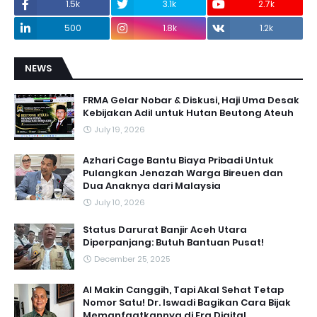
1.5k
3.1k
2.7k
500
1.8k
1.2k
NEWS
FRMA Gelar Nobar & Diskusi, Haji Uma Desak
Kebijakan Adil untuk Hutan Beutong Ateuh
July 19, 2026
Azhari Cage Bantu Biaya Pribadi Untuk
Pulangkan Jenazah Warga Bireuen dan
Dua Anaknya dari Malaysia
July 10, 2026
Status Darurat Banjir Aceh Utara
Diperpanjang: Butuh Bantuan Pusat!
December 25, 2025
AI Makin Canggih, Tapi Akal Sehat Tetap
Nomor Satu! Dr. Iswadi Bagikan Cara Bijak
Memanfaatkannya di Era Digital