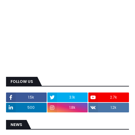
FOLLOW US
1.5k
3.1k
2.7k
500
1.8k
1.2k
NEWS