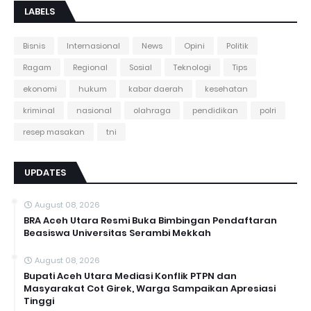
LABELS
Bisnis
Internasional
News
Opini
Politik
Ragam
Regional
Sosial
Teknologi
Tips
ekonomi
hukum
kabar daerah
kesehatan
kriminal
nasional
olahraga
pendidikan
polri
resep masakan
tni
UPDATES
August 08, 2026
BRA Aceh Utara Resmi Buka Bimbingan Pendaftaran
Beasiswa Universitas Serambi Mekkah
August 08, 2026
Bupati Aceh Utara Mediasi Konflik PTPN dan
Masyarakat Cot Girek, Warga Sampaikan Apresiasi
Tinggi