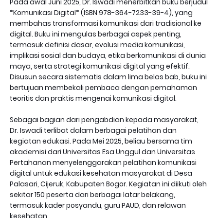
Pada awal Juni 2025, Dr. Iswadi menerbitkan buku berjudul
*Komunikasi Digital* (ISBN 978-364-7233-39-4), yang
membahas transformasi komunikasi dari tradisional ke
digital. Buku ini mengulas berbagai aspek penting,
termasuk definisi dasar, evolusi media komunikasi,
implikasi sosial dan budaya, etika berkomunikasi di dunia
maya, serta strategi komunikasi digital yang efektif.
Disusun secara sistematis dalam lima belas bab, buku ini
bertujuan membekali pembaca dengan pemahaman
teoritis dan praktis mengenai komunikasi digital.
Sebagai bagian dari pengabdian kepada masyarakat,
Dr. Iswadi terlibat dalam berbagai pelatihan dan
kegiatan edukasi. Pada Mei 2025, beliau bersama tim
akademisi dari Universitas Esa Unggul dan Universitas
Pertahanan menyelenggarakan pelatihan komunikasi
digital untuk edukasi kesehatan masyarakat di Desa
Palasari, Cijeruk, Kabupaten Bogor. Kegiatan ini diikuti oleh
sekitar 150 peserta dari berbagai latar belakang,
termasuk kader posyandu, guru PAUD, dan relawan
kesehatan