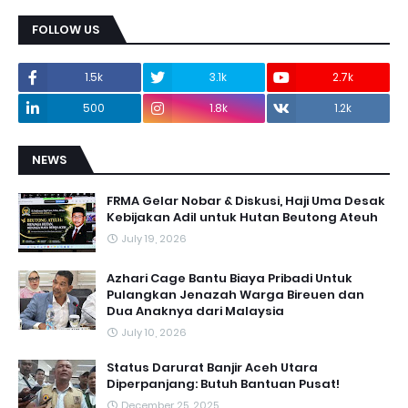
FOLLOW US
1.5k
3.1k
2.7k
500
1.8k
1.2k
NEWS
FRMA Gelar Nobar & Diskusi, Haji Uma Desak
Kebijakan Adil untuk Hutan Beutong Ateuh
July 19, 2026
Azhari Cage Bantu Biaya Pribadi Untuk
Pulangkan Jenazah Warga Bireuen dan
Dua Anaknya dari Malaysia
July 10, 2026
Status Darurat Banjir Aceh Utara
Diperpanjang: Butuh Bantuan Pusat!
December 25, 2025