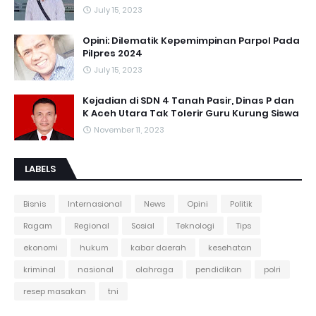
July 15, 2023
Opini: Dilematik Kepemimpinan Parpol Pada
Pilpres 2024
July 15, 2023
Kejadian di SDN 4 Tanah Pasir, Dinas P dan
K Aceh Utara Tak Tolerir Guru Kurung Siswa
November 11, 2023
LABELS
Bisnis
Internasional
News
Opini
Politik
Ragam
Regional
Sosial
Teknologi
Tips
ekonomi
hukum
kabar daerah
kesehatan
kriminal
nasional
olahraga
pendidikan
polri
resep masakan
tni