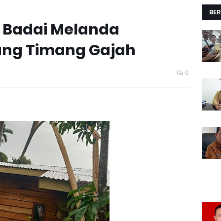
BER
a Badai Melanda
ng Timang Gajah
0