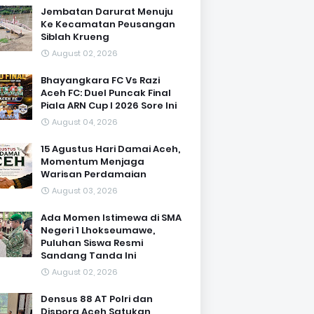
Jembatan Darurat Menuju
Ke Kecamatan Peusangan
Siblah Krueng
August 02, 2026
Bhayangkara FC Vs Razi
Aceh FC: Duel Puncak Final
Piala ARN Cup I 2026 Sore Ini
August 04, 2026
15 Agustus Hari Damai Aceh,
Momentum Menjaga
Warisan Perdamaian
August 03, 2026
Ada Momen Istimewa di SMA
Negeri 1 Lhokseumawe,
Puluhan Siswa Resmi
Sandang Tanda Ini
August 02, 2026
Densus 88 AT Polri dan
Dispora Aceh Satukan