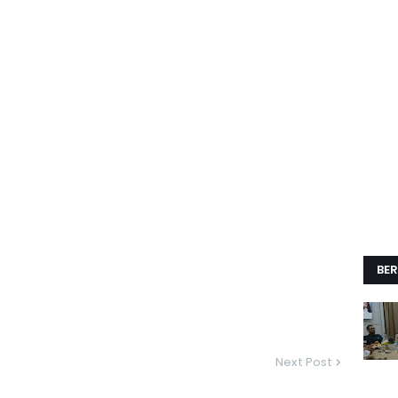
BER
Next Post