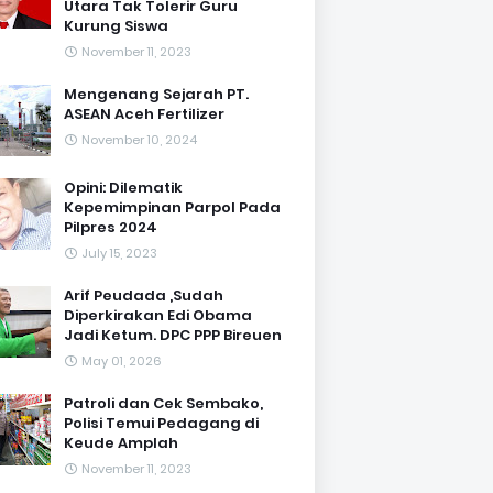
Utara Tak Tolerir Guru
Kurung Siswa
November 11, 2023
Mengenang Sejarah PT.
ASEAN Aceh Fertilizer
November 10, 2024
Opini: Dilematik
Kepemimpinan Parpol Pada
Pilpres 2024
July 15, 2023
Arif Peudada ,Sudah
Diperkirakan Edi Obama
Jadi Ketum. DPC PPP Bireuen
May 01, 2026
Patroli dan Cek Sembako,
Polisi Temui Pedagang di
Keude Amplah
November 11, 2023