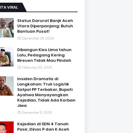
ITA VIRAL
Status Darurat Banjir Aceh
Utara Diperpanjang: Butuh
Bantuan Pusat!
December 25, 2025
Dibangun Kios Lima tahun
Lalu, Pedagang Kering
Bireuen Tidak Mau Pindah
February 03, 2025
Insiden Dramatis di
Langkahan: Truk Logistik
Satpol PP Terbakar, Bupati
Ayahwa Menyayangkan
Kejadian, Tidak Ada Korban
Jiwa
December 11, 2025
Kejadian di SDN 4 Tanah
Pasir, Dinas P dan K Aceh