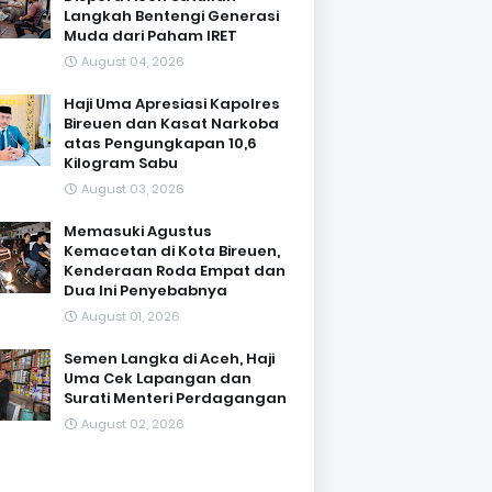
Langkah Bentengi Generasi
Muda dari Paham IRET
August 04, 2026
Haji Uma Apresiasi Kapolres
Bireuen dan Kasat Narkoba
atas Pengungkapan 10,6
Kilogram Sabu
August 03, 2026
Memasuki Agustus
Kemacetan di Kota Bireuen,
Kenderaan Roda Empat dan
Dua Ini Penyebabnya
August 01, 2026
Semen Langka di Aceh, Haji
Uma Cek Lapangan dan
Surati Menteri Perdagangan
August 02, 2026