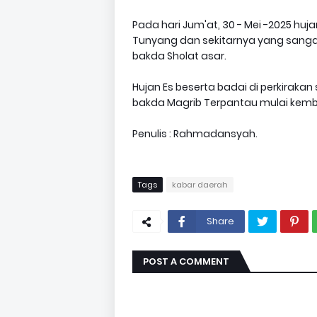
Pada hari Jum'at, 30 - Mei -2025 hu
Tunyang dan sekitarnya yang sangat d
bakda Sholat asar.
Hujan Es beserta badai di perkirakan s
bakda Magrib Terpantau mulai kemba
Penulis : Rahmadansyah.
Tags
kabar daerah
Share
POST A COMMENT