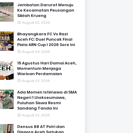
Jembatan Darurat Menuju
Ke Kecamatan Peusangan
Siblah Krueng
August 02, 2026
Bhayangkara FC Vs Razi
Aceh FC: Duel Puncak Final
Piala ARN Cup I 2026 Sore Ini
August 04, 2026
15 Agustus Hari Damai Aceh,
Momentum Menjaga
Warisan Perdamaian
August 03, 2026
Ada Momen Istimewa di SMA
Negeri 1 Lhokseumawe,
Puluhan Siswa Resmi
Sandang Tanda Ini
August 02, 2026
Densus 88 AT Polri dan
Dispora Aceh Satukan