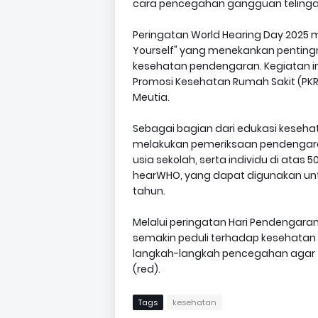
cara pencegahan gangguan telinga
Peringatan World Hearing Day 2025
Yourself" yang menekankan pentin
kesehatan pendengaran. Kegiatan in
Promosi Kesehatan Rumah Sakit (PKRS
Meutia.
Sebagai bagian dari edukasi keseha
melakukan pemeriksaan pendengaran 
usia sekolah, serta individu di ata
hearWHO, yang dapat digunakan u
tahun.
Melalui peringatan Hari Pendengaran
semakin peduli terhadap kesehatan
langkah-langkah pencegahan agar 
(red).
Tags
kesehatan