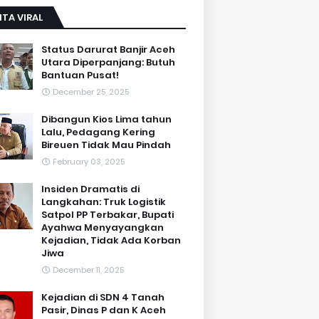
ITA VIRAL
Status Darurat Banjir Aceh
Utara Diperpanjang: Butuh
Bantuan Pusat!
December 25, 2025
Dibangun Kios Lima tahun
Lalu, Pedagang Kering
Bireuen Tidak Mau Pindah
February 03, 2025
Insiden Dramatis di
Langkahan: Truk Logistik
Satpol PP Terbakar, Bupati
Ayahwa Menyayangkan
Kejadian, Tidak Ada Korban
Jiwa
December 11, 2025
Kejadian di SDN 4 Tanah
Pasir, Dinas P dan K Aceh