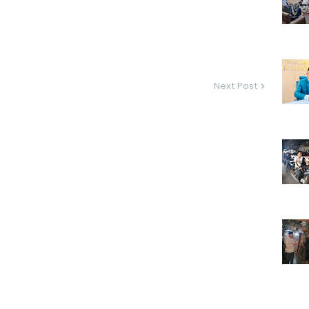
Next Post