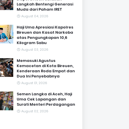
Langkah Bentengi Generasi
Muda dari Paham IRET
August 04, 2026
Haji Uma Apresiasi Kapolres
Bireuen dan Kasat Narkoba
atas Pengungkapan 10,6
Kilogram Sabu
August 03, 2026
Memasuki Agustus
Kemacetan di Kota Bireuen,
Kenderaan Roda Empat dan
Dua Ini Penyebabnya
August 01, 2026
Semen Langka di Aceh, Haji
Uma Cek Lapangan dan
Surati Menteri Perdagangan
August 02, 2026