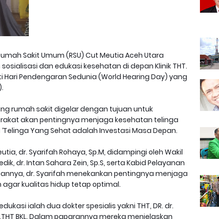
Rumah Sakit Umum (RSU) Cut Meutia Aceh Utara
osialisasi dan edukasi kesehatan di depan Klinik THT.
ti Hari Pendengaran Sedunia (World Hearing Day) yang
).
ung rumah sakit digelar dengan tujuan untuk
akat akan pentingnya menjaga kesehatan telinga
‘Telinga Yang Sehat adalah Investasi Masa Depan.
utia, dr. Syarifah Rohaya, Sp.M, didampingi oleh Wakil
ik, dr. Intan Sahara Zein, Sp.S, serta Kabid Pelayanan
utannya, dr. Syarifah menekankan pentingnya menjaga
agar kualitas hidup tetap optimal.
asi ialah dua dokter spesialis yakni THT, DR. dr.
, Sp.THT BKL. Dalam paparannya mereka menjelaskan