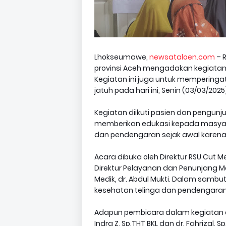
Lhokseumawe,
newsataloen.com
– 
provinsi Aceh mengadakan kegiatan s
Kegiatan ini juga untuk memperinga
jatuh pada hari ini, Senin (03/03/2025
Kegiatan diikuti pasien dan pengunj
memberikan edukasi kepada masyar
dan pendengaran sejak awal karena 
Acara dibuka oleh Direktur RSU Cut Me
Direktur Pelayanan dan Penunjang Med
Medik, dr. Abdul Mukti. Dalam samb
kesehatan telinga dan pendengaran 
Adapun pembicara dalam kegiatan eduk
Indra Z, Sp.THT BKL dan dr. Fahrizal