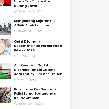
Utara Tak Tolerir Guru
Kurung Siswa
November 11, 2023
Mengenang Sejarah PT.
ASEAN Aceh Fertilizer
November 10, 2024
Opini: Dilematik
Kepemimpinan Parpol Pada
Pilpres 2024
July 15, 2023
Arif Peudada ,Sudah
Diperkirakan Edi Obama
Jadi Ketum. DPC PPP Bireuen
May 01, 2026
Patroli dan Cek Sembako,
Polisi Temui Pedagang di
Keude Amplah
November 11, 2023