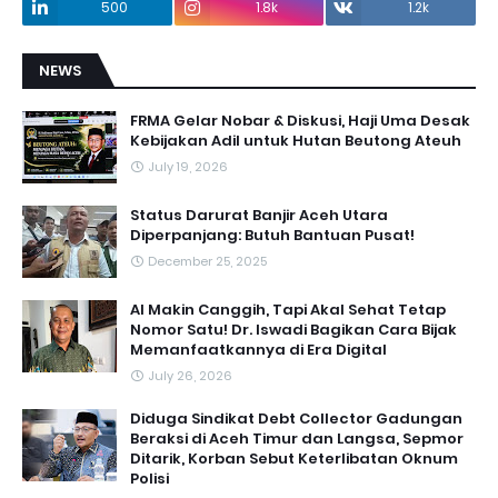
500
1.8k
1.2k
NEWS
FRMA Gelar Nobar & Diskusi, Haji Uma Desak
Kebijakan Adil untuk Hutan Beutong Ateuh
July 19, 2026
Status Darurat Banjir Aceh Utara
Diperpanjang: Butuh Bantuan Pusat!
December 25, 2025
AI Makin Canggih, Tapi Akal Sehat Tetap
Nomor Satu! Dr. Iswadi Bagikan Cara Bijak
Memanfaatkannya di Era Digital
July 26, 2026
Diduga Sindikat Debt Collector Gadungan
Beraksi di Aceh Timur dan Langsa, Sepmor
Ditarik, Korban Sebut Keterlibatan Oknum
Polisi