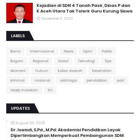
Kejadian di SDN 4 Tanah Pasir, Dinas P dan
K Aceh Utara Tak Tolerir Guru Kurung Siswa
November 11, 2023
LABELS
Bisnis
Internasional
News
Opini
Politik
Ragam
Regional
Sosial
Teknologi
Tips
ekonomi
hukum
kabar daerah
kesehatan
kriminal
nasional
olahraga
pendidikan
polri
resep masakan
tni
UPDATES
August 09, 2026
Dr. Iswadi, S.Pd., M.Pd: Akademisi Pendidikan Layak
Dipertimbangkan Memperkuat Pembangunan SDM