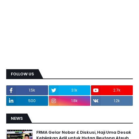
FOLLOW US
1.5k
3.1k
2.7k
500
1.8k
1.2k
NEWS
FRMA Gelar Nobar & Diskusi, Haji Uma Desak
Kebijakan Adil untuk Hutan Beutong Ateuh