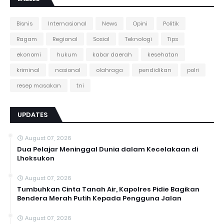
Bisnis
Internasional
News
Opini
Politik
Ragam
Regional
Sosial
Teknologi
Tips
ekonomi
hukum
kabar daerah
kesehatan
kriminal
nasional
olahraga
pendidikan
polri
resep masakan
tni
UPDATES
August 07, 2026
Dua Pelajar Meninggal Dunia dalam Kecelakaan di
Lhoksukon
August 07, 2026
Tumbuhkan Cinta Tanah Air, Kapolres Pidie Bagikan
Bendera Merah Putih Kepada Pengguna Jalan ‎
August 07, 2026