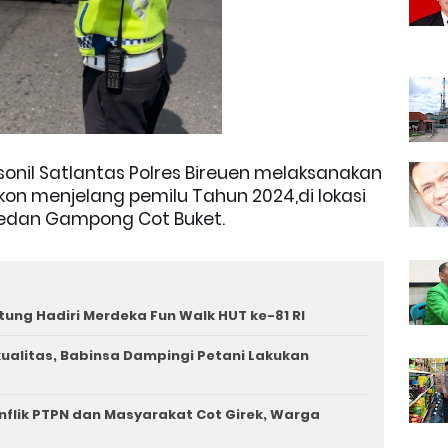
sonil Satlantas Polres Bireuen melaksanakan
pkon menjelang pemilu Tahun 2024,di lokasi
Medan Gampong Cot Buket.
tung Hadiri Merdeka Fun Walk HUT ke-81 RI
rkualitas, Babinsa Dampingi Petani Lakukan
nflik PTPN dan Masyarakat Cot Girek, Warga