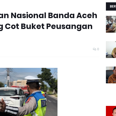
BER
lan Nasional Banda Aceh
 Cot Buket Peusangan
0