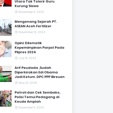
Utara Tak Tolerir Guru
Kurung Siswa
November 11, 2023
Mengenang Sejarah PT.
ASEAN Aceh Fertilizer
November 10, 2024
Opini: Dilematik
Kepemimpinan Parpol Pada
Pilpres 2024
July 15, 2023
Arif Peudada ,Sudah
Diperkirakan Edi Obama
Jadi Ketum. DPC PPP Bireuen
May 01, 2026
Patroli dan Cek Sembako,
Polisi Temui Pedagang di
Keude Amplah
November 11, 2023