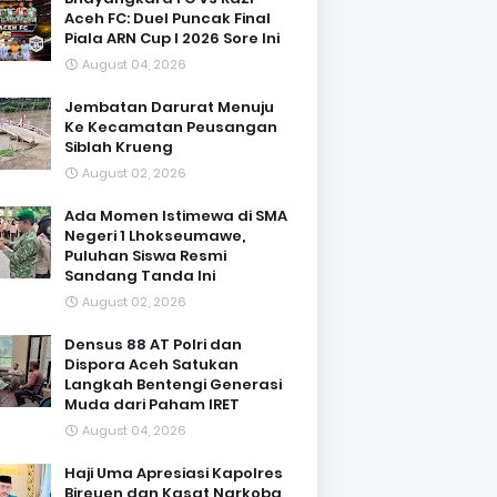
Aceh FC: Duel Puncak Final
Piala ARN Cup I 2026 Sore Ini
August 04, 2026
Jembatan Darurat Menuju
Ke Kecamatan Peusangan
Siblah Krueng
August 02, 2026
Ada Momen Istimewa di SMA
Negeri 1 Lhokseumawe,
Puluhan Siswa Resmi
Sandang Tanda Ini
August 02, 2026
Densus 88 AT Polri dan
Dispora Aceh Satukan
Langkah Bentengi Generasi
Muda dari Paham IRET
August 04, 2026
Haji Uma Apresiasi Kapolres
Bireuen dan Kasat Narkoba