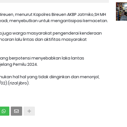
euen, menurut Kapolres Bireuen AKBP Jatmiko,SH MH
ulyadi, menyebutkan untuk mengantisipasi kemacetan.
nya.juga warga masyarakat pengenderai kenderaan
ncaran lalu lintas dan aktifitas masyarakat
yang berpotensi menyebabkan laka lantas
elang Pemilu 2024.
kan hal hal yang tidak diinginkan dan menonjol,
).(rizal jibro).