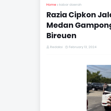
Home
kabar daerah
Razia Cipkon Ja
Medan Gampong
Bireuen
Redaksi
February 13, 2024