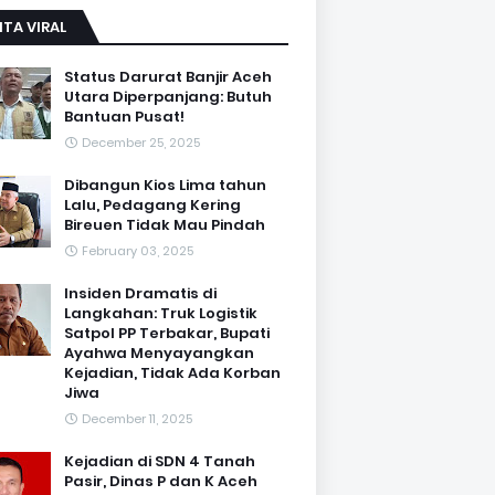
ITA VIRAL
Status Darurat Banjir Aceh
Utara Diperpanjang: Butuh
Bantuan Pusat!
December 25, 2025
Dibangun Kios Lima tahun
Lalu, Pedagang Kering
Bireuen Tidak Mau Pindah
February 03, 2025
Insiden Dramatis di
Langkahan: Truk Logistik
Satpol PP Terbakar, Bupati
Ayahwa Menyayangkan
Kejadian, Tidak Ada Korban
Jiwa
December 11, 2025
Kejadian di SDN 4 Tanah
Pasir, Dinas P dan K Aceh