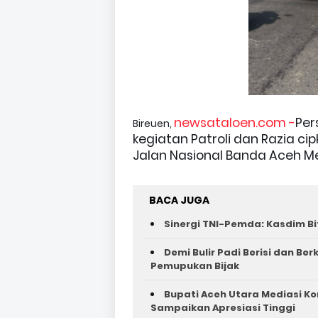
newsataloen.com -
Per
Bireuen,
kegiatan Patroli dan Razia ci
Jalan Nasional Banda Aceh 
BACA JUGA
Sinergi TNI-Pemda: Kasdim Bi
Demi Bulir Padi Berisi dan Be
Pemupukan Bijak
Bupati Aceh Utara Mediasi Ko
Sampaikan Apresiasi Tinggi