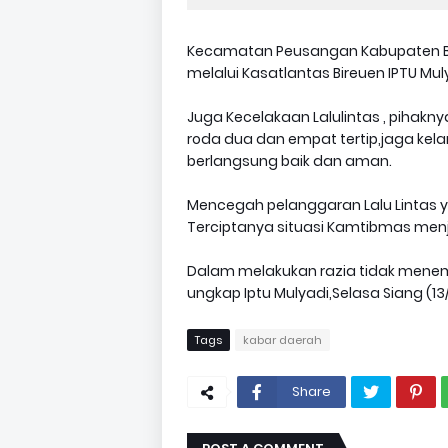
Kecamatan Peusangan Kabupaten Bir
melalui Kasatlantas Bireuen IPTU M
Juga Kecelakaan Lalulintas , pihak
roda dua dan empat tertip,jaga kela
berlangsung baik dan aman.
Mencegah pelanggaran Lalu Lintas 
Terciptanya situasi Kamtibmas menj
Dalam melakukan razia tidak menemu
ungkap Iptu Mulyadi,Selasa Siang (13/02
Tags
kabar daerah
Share