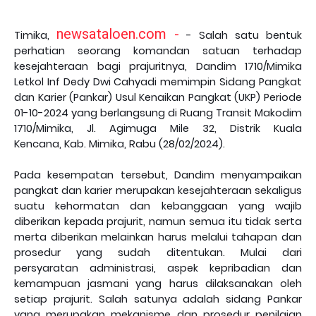
newsataloen.com -
Timika,
-
Salah satu bentuk
perhatian seorang
k
omandan satuan terhadap
kesejahteraan bagi
p
rajuritnya, Dandim 1710/Mimika
Letkol Inf Dedy Dwi Cahyadi memimpin Sidang Pangkat
dan Karier (Pankar) Usul Kenaikan Pangkat (UKP) Periode
01-10-2024 yang berlangsung di
R
uang Transit Makodim
1710/Mimika
,
Jl. Agimuga Mile 32
,
Distrik Kuala
Kencana
,
Kab. Mimika, Rabu (2
8
/02/2024).
Pada kesempatan tersebut
,
Dandim menyampaikan
pangkat dan karier merupakan kesejahteraan sekaligus
suatu kehormatan dan kebanggaan yang wajib
diberikan kepada
p
rajurit, namun semua itu tidak serta
merta diberikan melainkan harus melalui tahapan dan
prosedur yang sudah ditentukan. Mulai dari
persyaratan administrasi, aspek kepribadian dan
kemampuan jasmani yang harus dilaksanakan oleh
setiap
p
rajurit. Salah satunya adalah sidang Pankar
yang merupakan mekanisme dan prosedur penilaian