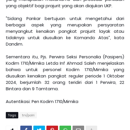
yang objektif bagi
p
rajurit yang akan diajukan UKP.
"Sidang Pankar bertujuan untuk mengetahui dari
berbagai aspek yang merupakan persyaratan
menyangkut kenaikan pangkat
p
rajurit layak atau
tidaknya untuk diusulkan ke Komando Atas”, kata
Dandim.
Sementara itu
,
Pjs.
Perwira Seksi Personalia (Pasipers)
Kodim 1710/Mimika Letda Inf Ahmad Saleh menjelaskan
bahwa untuk person
e
l Kodim 1710/Mimika yang
diusulkan kenaikan pangkat reguler periode 1 Oktober
2024, berjumlah 32 orang teridiri dari 1 Perwira, 22
Bintara dan 9 Tamtama.
Autentikasi: Pen Kodim 1710/Mimika
Tags
tni/polri