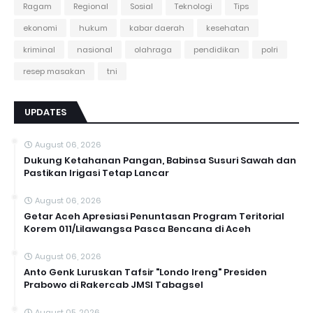
Ragam
Regional
Sosial
Teknologi
Tips
ekonomi
hukum
kabar daerah
kesehatan
kriminal
nasional
olahraga
pendidikan
polri
resep masakan
tni
UPDATES
August 06, 2026
Dukung Ketahanan Pangan, Babinsa Susuri Sawah dan
Pastikan Irigasi Tetap Lancar
August 06, 2026
Getar Aceh Apresiasi Penuntasan Program Teritorial
Korem 011/Lilawangsa Pasca Bencana di Aceh ‎
August 06, 2026
Anto Genk Luruskan Tafsir "Londo Ireng" Presiden
Prabowo di Rakercab JMSI Tabagsel
August 05, 2026