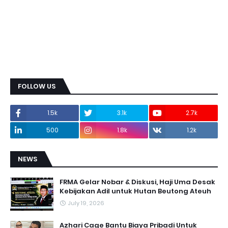
FOLLOW US
1.5k
3.1k
2.7k
500
1.8k
1.2k
NEWS
FRMA Gelar Nobar & Diskusi, Haji Uma Desak
Kebijakan Adil untuk Hutan Beutong Ateuh
July 19, 2026
Azhari Cage Bantu Biaya Pribadi Untuk